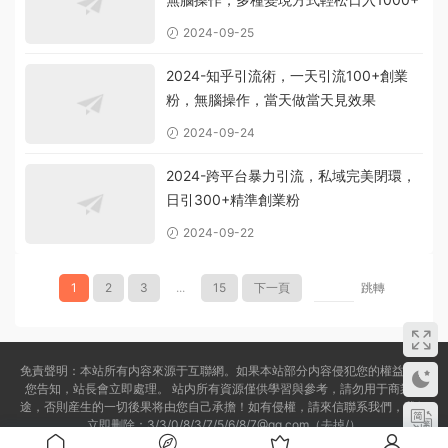
2024-09-25
2024-知乎引流術，一天引流100+創業
粉，無腦操作，當天做當天見效果
2024-09-24
2024-跨平台暴力引流，私域完美閉環，
日引300+精準創業粉
2024-09-22
1
2
3
...
15
下一頁
跳轉
免責聲明：本站所有内容來源于互聯網。如果本站部分内容侵犯您的權益，請
您告知，站長會立即處理。 站内所有資源僅供學習與參考，請勿用于商業用
途，否則産生的一切後果将由您自己承擔！如有侵權，請來信聯系我們，我們
立即删除：3/3/0/8/3/7/5/6/8/7@qq.com（去掉/）
備案号:
蘇ICP備2022022702号-1