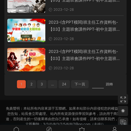
課件-學習雷鋒主題班會PPT課件-學習雷
2023-12-28
鋒PPT系列-010
2023-(含PPT模闆)班主任工作資料包-
【03】主題班會課件PPT-初中主題班會
課件-學習雷鋒主題班會PPT課件-學習雷
2023-12-28
鋒PPT系列-008
2023-(含PPT模闆)班主任工作資料包-
【03】主題班會課件PPT-初中主題班會
課件-學習雷鋒主題班會PPT課件-學習雷
2023-12-28
鋒PPT系列-007
1
2
3
...
24
下一頁
跳轉
免責聲明：本站所有内容來源于互聯網。如果本站部分内容侵犯您的權益，請
您告知，站長會立即處理。 站内所有資源僅供學習與參考，請勿用于商業用
途，否則産生的一切後果将由您自己承擔！如有侵權，請來信聯系我們，我們
立即删除：3/3/0/8/3/7/5/6/8/7@qq.com（去掉/）
備案号:
蘇ICP備2022022702号-1