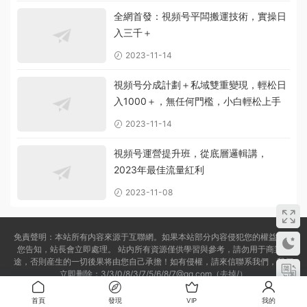
全網首發：視頻号平闆搬運技術，實操日
入三千＋
2023-11-14
視頻号分成計劃＋私域雙重變現，輕松日
入1000＋，無任何門檻，小白輕松上手
2023-11-14
視頻号運營提升班，從底層邏輯講，
2023年最佳流量紅利
2023-11-08
免責聲明：本站所有内容來源于互聯網。如果本站部分内容侵犯您的權益，請
您告知，站長會立即處理。 站内所有資源僅供學習與參考，請勿用于商業用
途，否則産生的一切後果将由您自己承擔！如有侵權，請來信聯系我們，我們
立即删除：3/3/0/8/3/7/5/6/8/7@qq.com（去掉/）
備案号:
蘇ICP備2022022702号-1
首頁
發現
VIP
我的