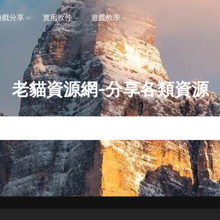
遊戲分享
實用軟件
遊戲教學
老貓資源網-分享各類資源