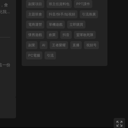
副業項目
班主任資料包
PPT課件
因此我
主題班會
抖音/快手/短視頻
引流推廣
電商運營
單機遊戲
立即購買
懷舊遊戲
創業
抖音
盟軍敢死隊
副業
AI
王者榮耀
直播
視頻号
PC電腦
引流
這一份