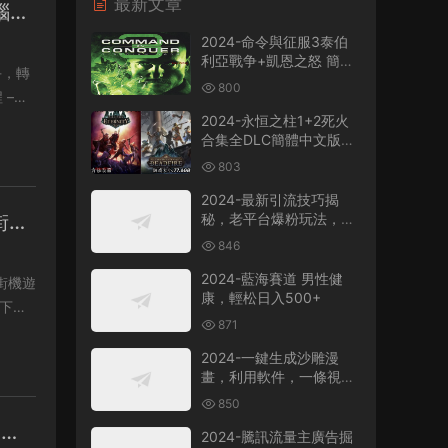
最新文章
腦版
2024-命令與征服3泰伯
利亞戰争+凱恩之怒 簡體
中文版電腦PC單機RPG遊
800
戲即時戰略+支持
win7/win8/win10/win11
2024-永恒之柱1+2死火
合集全DLC簡體中文版電
腦PC單機RPG遊戲
803
2024-最新引流技巧揭
街機
秘，老平台爆粉玩法，單
人單号日引300+創業
846
粉，作品可直接被百度收
錄
2024-藍海賽道 男性健
街機遊
康，輕松日入500+
871
2024-一鍵生成沙雕漫
畫，利用軟件，一條視頻
播放12W+，單日變現
850
1000+
改器
2024-騰訊流量主廣告掘