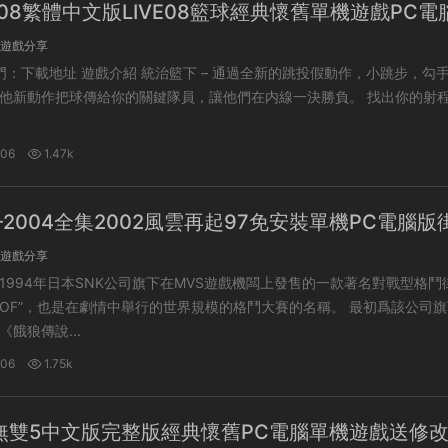
008繁體中文版LIVE08籃球經典懷舊單機遊戲PC電
載
遊戲分享
新動作把球傳給你的關鍵隊員，讓他們在内線一決勝負。 找出你的射程 –
-06
1.47k
-2004全集2002風雲再起97免安裝單機PC電腦版
集
遊戲分享
1994年日本SNK公司旗下在MVS遊戲機闆上發售的一款著名對戰型格鬥
F”，也是在劇情中舉行的世界規模的格鬥大賽的名稱。 最初爲該公司旗下另
餓狼傳說...
-06
1.75k
無雙5中文版完整版經典懷舊PC電腦單機遊戲送修