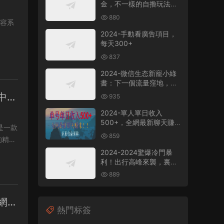
金，不一樣的自撸玩法，
日賺500-1000+，無設備
880
要求
2024-手動看廣告項目，
每天300+
837
2024-微信生态新寵小綠
書：下一個流量窪地，粉
絲質量超高，日引
中超
935
500+精準創業粉，
2024-單人單日收入
500+，全網最新聊天賺
米！适合所有人群簡單暴
859
的精彩
力！
2024-2024驚爆冷門暴
利！出行高峰來襲，裏程
積分，高爆發期，一單
889
300+—2000+，月入過
萬不是夢！
度網盤
熱門标簽