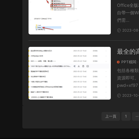
Office全版本安裝包
自帶一個Wi
們需...
2023-08
最全的
PPT模闆
·
包括各種類
資源即可。 下載鏈接：https://pan.baidu.com/s/1FYC2ic6nr3lUeRLLm_vN
pwd=xf97
2023-10-
上一頁
1
···