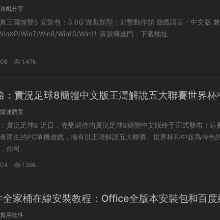
遊戲分享
 遊戲類型：射擊動作類 遊戲語言：中文版 兼容系
統：Vista/WInXP/Win7/Win8/Win10/Win11 資源傳送門：下載地址
-06
1.47k
驗：實況足球8簡體中文版王濤解說五大聯賽世界杯
腦單機遊戲安裝包及教程，立即永久下載！
競速體育
的實況足球8簡體中文版終于正式發布！這是一款
者而生的PC單機遊戲，擁有以王濤解說五大聯賽、世界杯和中超爲特色
你可...
-04
1.98k
件全家桶在線安裝教程：Office全版本安裝包和百
實用軟件