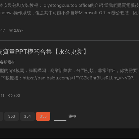
和安裝教程： qiyetongxue.top office的介紹 當我們購買電腦後，會
ndows操作系統，但是其中可能不會自帶Microsoft Office辦公套裝，
-17
2.89k
高質量PPT模闆合集【永久更新】
各類素材
型的ppt模闆，簡曆模闆，商業計劃書，分門别類，非常詳細，你隻需要
VQ?
11
802
353
354
355
跳轉