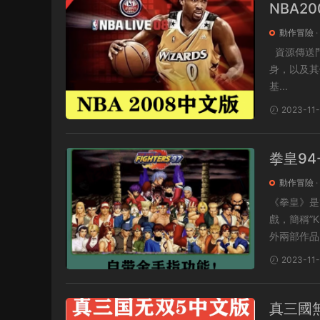
NBA2
高速下
動作冒險
·
資源傳送門：下載地址 遊戲介紹 統治籃下 – 通過全新的跳投假動作，小跳步，勾手，轉
身，以及其他
基...
2023-11
拳皇94
遊戲合
動作冒險
·
《拳皇》是
戲，簡稱”KO
外兩部作品《
2023-11
真三國