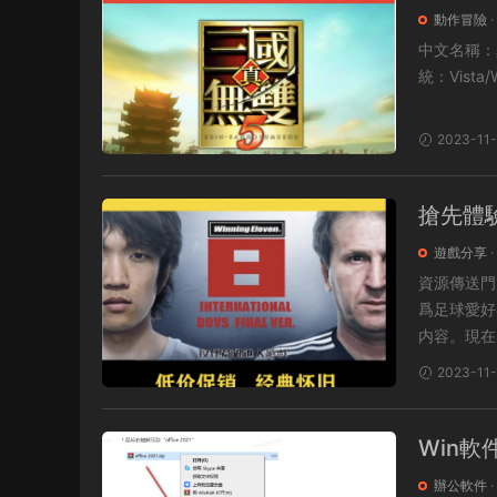
存檔
動作冒險
·
中文名稱：真三國無雙5 安裝包：3.6G
2023-11
搶先體
PC電
遊戲分享
·
資源傳送門：實況足球8 近日，備受期待
爲足球愛好
内容。現在，
2023-11
Win軟
下載
辦公軟件
·