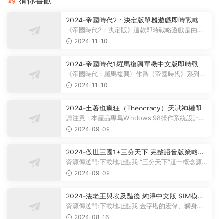
猜你喜歡
2024-帝國時代2：決定版單機遊戲即時戰略型
遊戲百度雲下載
《帝國時代2：決定版》這款即時戰略遊戲是由
World's Edge、Forgotten Empires、Tan...
2024-11-10
2024-帝國時代1羅馬複興單機中文版即時戰略
型遊戲百度雲下載
《帝國時代：羅馬複興》作爲《帝國時代》系列的
擴展作品，讓玩家有機會扮演古羅馬...
2024-11-10
2024-土著也瘋狂（Theocracy）天賦神權即
時戰略懷舊PC遊戲
請注意：本産品專爲Windows 98操作系統設計。
提示：在虛拟機中安裝Windows 98系...
2024-09-09
2024-傲世三國1+三分天下 完整語音版策略即
時戰略PC電腦單機遊戲WIN10/WIN11含修改
資源傳送門:下載地址點我 “三分天下”這一概念源
器和攻略
于中國曆史上著名的三國時代，那...
2024-09-09
2024-法老王與埃及豔後 純淨中文版 SIM模拟
經營PC電腦單機遊戲
資源傳送門:下載地址點我 金字塔的宏偉、獅身人
面像的浪漫、木乃伊的神秘、尼羅...
2024-08-16