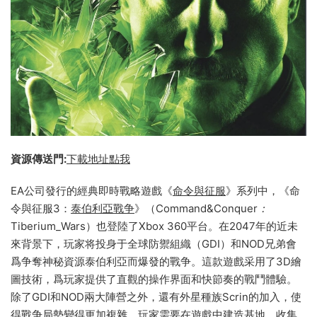
資源傳送門:
下載地址點我
EA公司發行的經典即時戰略遊戲《
命令與征服
》系列中，《命
令與征服3：
泰伯利亞戰争
》（Command&Conquer
：
Tiberium_Wars）也登陸了Xbox 360平台。在2047年的近未
來背景下，玩家将投身于全球防禦組織（GDI）和NOD兄弟會
爲争奪神秘資源泰伯利亞而爆發的戰争。這款遊戲采用了3D繪
圖技術，爲玩家提供了直觀的操作界面和快節奏的戰鬥體驗。
除了GDI和NOD兩大陣營之外，還有外星種族Scrin的加入，使
得戰争局勢變得更加複雜。玩家需要在遊戲中建造基地、收集