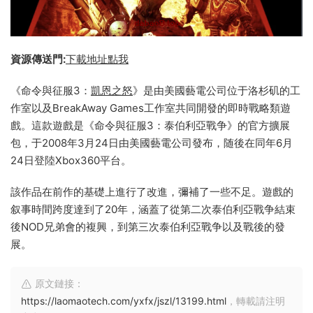
資源傳送門:
下載地址點我
《命令與征服3：
凱恩之怒
》是由美國藝電公司位于洛杉矶的工
作室以及BreakAway Games工作室共同開發的即時戰略類遊
戲。這款遊戲是《命令與征服3：泰伯利亞戰争》的官方擴展
包，于2008年3月24日由美國藝電公司發布，随後在同年6月
24日登陸Xbox360平台。
該作品在前作的基礎上進行了改進，彌補了一些不足。遊戲的
叙事時間跨度達到了20年，涵蓋了從第二次泰伯利亞戰争結束
後NOD兄弟會的複興，到第三次泰伯利亞戰争以及戰後的發
展。
原文鏈接：
https://laomaotech.com/yxfx/jszl/13199.html
，轉載請注明