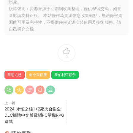
出處。
版權聲明：資源來源于互聯網收集整理，僅供學習交流，如果
喜歡請支持正版。 本站僅作爲資源信息收集站點，無法保證資
源的可用及完整性，不提供任何資源安裝使用及技術服務。請
自己研究文檔
0
凱恩之怒
命令與征服
泰伯利亞戰争
上一篇
2024-永恒之柱1+2死火合集全
DLC簡體中文版電腦PC單機RPG
遊戲