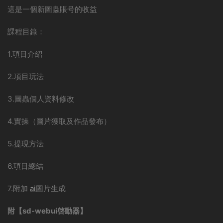
這是一個新圖蟲賬号的收益
課程目錄：
1.項目介紹
2.項目玩法
3.圖蟲個人資料修改
4.實操（圖片獲取及作品發布）
5.提現方法
6.項目總結
7.附加
ai
圖片生成
附【sd-webui啓動器】