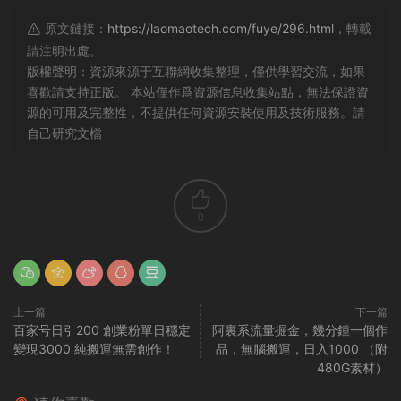
原文鏈接：
https://laomaotech.com/fuye/296.html
，轉載
請注明出處。
版權聲明：資源來源于互聯網收集整理，僅供學習交流，如果
喜歡請支持正版。 本站僅作爲資源信息收集站點，無法保證資
源的可用及完整性，不提供任何資源安裝使用及技術服務。請
自己研究文檔
0
上一篇
下一篇
百家号日引200 創業粉單日穩定
阿裏系流量掘金，幾分鍾一個作
變現3000 純搬運無需創作！
品，無腦搬運，日入1000 （附
480G素材）