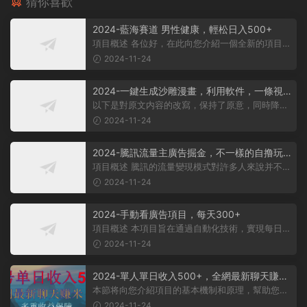
猜你喜歡
2024-藍海賽道 男性健康，輕松日入500+
項目概述 各位好，在此向您介紹一個全新的項目，
它聚焦于男性健康領域。衆所周知...
2024-11-24
2024-一鍵生成沙雕漫畫，利用軟件，一條視
頻播放12W+，單日變現1000+
以下是對原文内容的改寫，保持了原意，同時降低
了相似度： 動畫項目概述 在當...
2024-11-24
2024-騰訊流量主廣告掘金，不一樣的自撸玩
法，日賺500-1000+，無設備要求
項目概述 騰訊的流量變現模式對許多人來說并不陌
生，大多數人對其盈利方式有所了...
2024-11-24
2024-手動看廣告項目，每天300+
項目概述 本項目旨在通過自動化技術，實現每日觀
看廣告超過300次的目标。 課程内...
2024-11-24
2024-單人單日收入500+，全網最新聊天賺
米！适合所有人群簡單暴力！
本節将向您介紹項目的基本機制和原理，幫助您理
解項目的基本概念。 在項目實施前...
2024-11-24