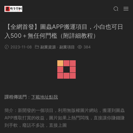
【全網首發】圖蟲APP搬運項目，小白也可日
入500＋無任何門檻（附詳細教程）
2023-11-08
副業資源
·
副業項目
384
課程傳送門
：
下載地址點我
簡介：新開發的一個項目，利用無版權圖片網站，搬運到圖蟲
APP獲取打賞的收益，圖片如果上熱門闆塊，直接讓你賺錢賺
到手軟，廢話不多說，直接上圖