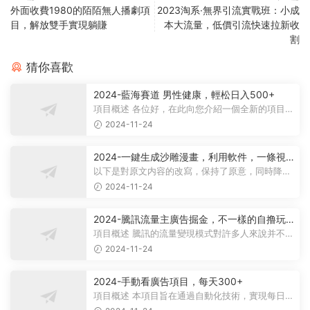
外面收費1980的陌陌無人播劇項
2023淘系·無界引流實戰班：小成
目，解放雙手實現躺賺
本大流量，低價引流快速拉新收
割
猜你喜歡
2024-藍海賽道 男性健康，輕松日入500+
項目概述 各位好，在此向您介紹一個全新的項目，
它聚焦于男性健康領域。衆所周知...
2024-11-24
2024-一鍵生成沙雕漫畫，利用軟件，一條視
頻播放12W+，單日變現1000+
以下是對原文内容的改寫，保持了原意，同時降低
了相似度： 動畫項目概述 在當...
2024-11-24
2024-騰訊流量主廣告掘金，不一樣的自撸玩
法，日賺500-1000+，無設備要求
項目概述 騰訊的流量變現模式對許多人來說并不陌
生，大多數人對其盈利方式有所了...
2024-11-24
2024-手動看廣告項目，每天300+
項目概述 本項目旨在通過自動化技術，實現每日觀
看廣告超過300次的目标。 課程内...