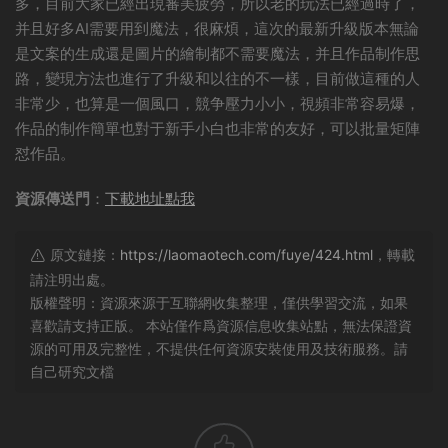
多，目前大家已經出現審美疲勞，所以老的玩法已經過時了，
并且好多AI需要用到魔法，很麻煩，這次的最新升級版本無論
是文案的生成還是圖片的繪制都不需要魔法，并且作品制作思
路，變現方法也進行了升級和以往的不一樣，目前做這種的人
非常少，也算是一個風口，競争壓力小小，視頻非常容易爆，
作品的制作簡單也對于新手小白也非常的友好，可以批量矩陣
怼作品。
資源傳送門
：
下載地址點我
原文鏈接：
https://laomaotech.com/fuye/424.html
，轉載
請注明出處。
版權聲明：資源來源于互聯網收集整理，僅供學習交流，如果
喜歡請支持正版。 本站僅作爲資源信息收集站點，無法保證資
源的可用及完整性，不提供任何資源安裝使用及技術服務。請
自己研究文檔