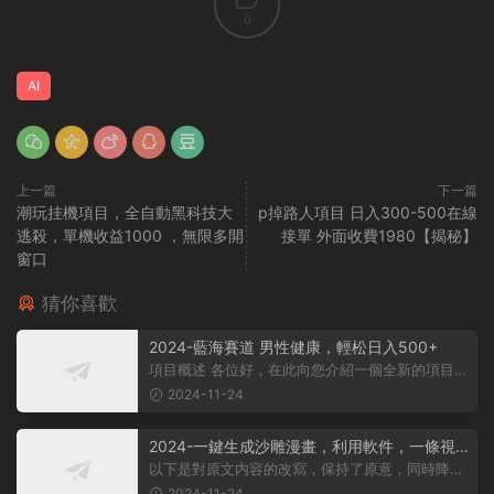
0
AI
上一篇
下一篇
潮玩挂機項目，全自動黑科技大
p掉路人項目 日入300-500在線
逃殺，單機收益1000 ，無限多開
接單 外面收費1980【揭秘】
窗口
猜你喜歡
2024-藍海賽道 男性健康，輕松日入500+
項目概述 各位好，在此向您介紹一個全新的項目，
它聚焦于男性健康領域。衆所周知...
2024-11-24
2024-一鍵生成沙雕漫畫，利用軟件，一條視
頻播放12W+，單日變現1000+
以下是對原文内容的改寫，保持了原意，同時降低
了相似度： 動畫項目概述 在當...
2024-11-24