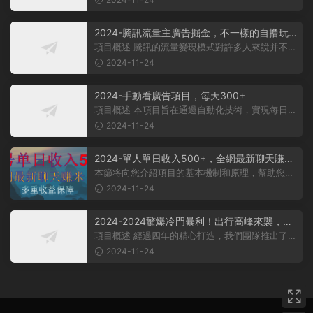
2024-騰訊流量主廣告掘金，不一樣的自撸玩
法，日賺500-1000+，無設備要求
項目概述 騰訊的流量變現模式對許多人來說并不陌
生，大多數人對其盈利方式有所了...
2024-11-24
2024-手動看廣告項目，每天300+
項目概述 本項目旨在通過自動化技術，實現每日觀
看廣告超過300次的目标。 課程内...
2024-11-24
2024-單人單日收入500+，全網最新聊天賺
米！适合所有人群簡單暴力！
本節将向您介紹項目的基本機制和原理，幫助您理
解項目的基本概念。 在項目實施前...
2024-11-24
2024-2024驚爆冷門暴利！出行高峰來襲，裏
程積分，高爆發期，一單300+—2000+，月入
項目概述 經過四年的精心打造，我們團隊推出了一
過萬不是夢！
個從未對外公布的項目——利用裏...
2024-11-24