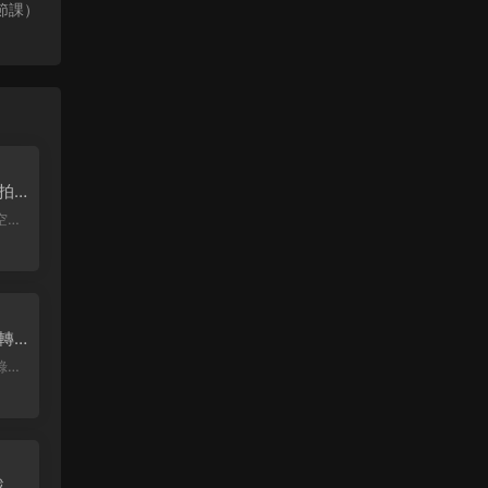
1節課）
清拍
精
轉場
玩轉
要
戰線