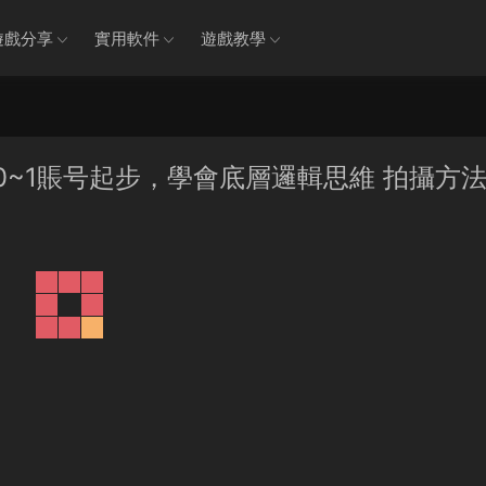
遊戲分享
實用軟件
遊戲教學
0~1賬号起步，學會底層邏輯思維 拍攝方