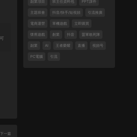
副業項目
班主任資料包
PPT課件
主題班會
抖音/快手/短視頻
引流推廣
電商運營
單機遊戲
立即購買
懷舊遊戲
創業
抖音
盟軍敢死隊
可
副業
AI
王者榮耀
直播
視頻号
PC電腦
引流
下一篇