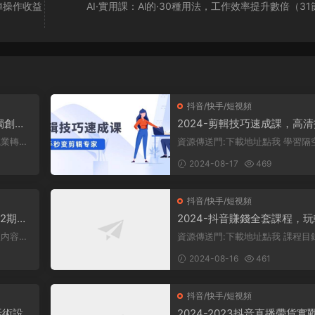
陣操作收益
AI·實用課：Al的·30種用法，工作效率提升數倍（3
抖音/快手/短視頻
，獨創一
2024-剪輯技巧速成課，高
領域，
攝+調色 轉扇子，建築-摳圖
資源傳送門:下載地址點我 學習隔空操
通，新手秒變剪輯專家
一份工
作物體的技巧 掌握使用扇子進行
2024-08-17
469
的方法...
抖音/快手/短視頻
第2期，
2024-抖音賺錢全套課程，
在直播
抖音漲粉與變現
資源傳送門:下載地址點我 課程目錄：
探讨當前抖音短視頻的價值及其重
2024-08-16
461
性，...
抖音/快手/短視頻
話術設
2024-2023抖音直播帶貨實