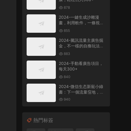
878
2024-一鍵生成沙雕漫
畫，利用軟件，一條視頻
播放12W+，單日變現
855
1000+
2024-騰訊流量主廣告掘
金，不一樣的自撸玩法，
日賺500-1000+，無設備
883
要求
2024-手動看廣告項目，
每天300+
840
2024-微信生态新寵小綠
書：下一個流量窪地，粉
絲質量超高，日引
940
500+精準創業粉，
熱門标簽