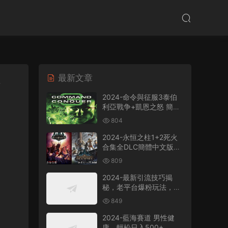
最新文章
法
2024-命令與征服3泰伯
利亞戰争+凱恩之怒 簡體
中文版電腦PC單機RPG遊
804
戲即時戰略+支持
win7/win8/win10/win11
2024-永恒之柱1+2死火
合集全DLC簡體中文版電
腦PC單機RPG遊戲
809
2024-最新引流技巧揭
秘，老平台爆粉玩法，單
人單号日引300+創業
849
粉，作品可直接被百度收
錄
2024-藍海賽道 男性健
康，輕松日入500+