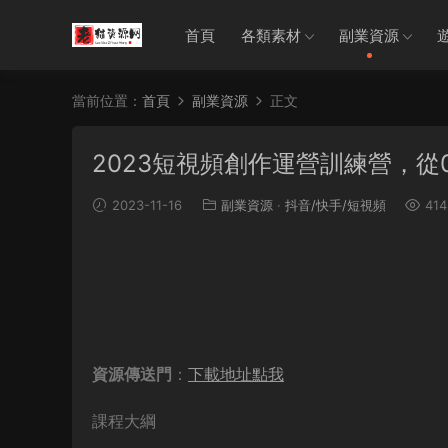
首頁
各類素材
副業資源
當前位置：
首頁
副業資源
正文
2023短視頻創作運營訓練營，從
2023-11-16
副業資源
·
抖音/快手/短視頻
414
資源傳送門
：
下載地址點我
課程大綱