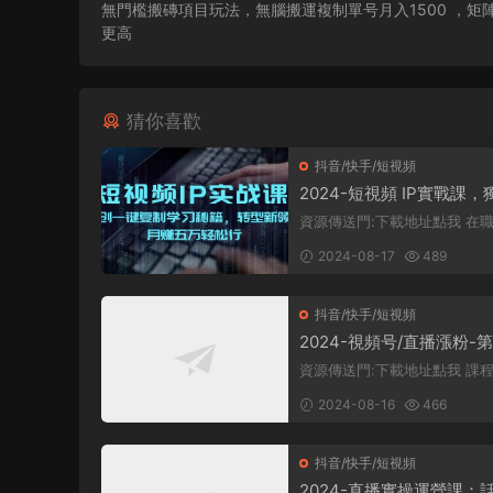
無門檻搬磚項目玩法，無腦搬運複制單号月入1500 ，矩
更高
猜你喜歡
抖音/快手/短視頻
2024-短視頻 IP實戰課
鍵複制學習秘籍，轉戰新
資源傳送門:下載地址點我 在職業轉型
月賺五萬輕松行
的道路上，你或許在尋找這樣
2024-08-17
489
作： ...
抖音/快手/短視頻
2024-視頻号/直播漲粉-
不用拍視頻，不用賣貨，
資源傳送門:下載地址點我 課程内容概
間做菜，就可以搞錢
述： 第一課：介紹基礎設備配置和直
2024-08-16
466
播間...
抖音/快手/短視頻
2024-直播實操運營課：