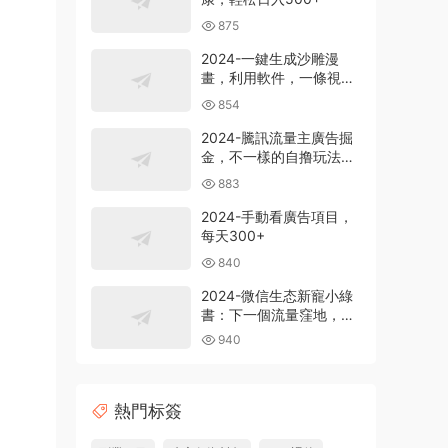
875
2024-一鍵生成沙雕漫
畫，利用軟件，一條視頻
播放12W+，單日變現
854
1000+
2024-騰訊流量主廣告掘
金，不一樣的自撸玩法，
日賺500-1000+，無設備
883
要求
2024-手動看廣告項目，
每天300+
840
2024-微信生态新寵小綠
書：下一個流量窪地，粉
絲質量超高，日引
940
500+精準創業粉，
熱門标簽