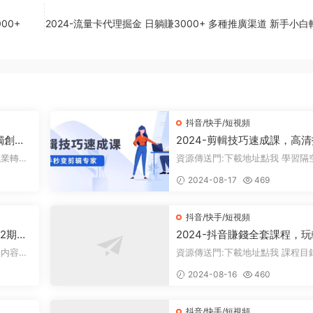
00+
2024-流量卡代理掘金 日躺賺3000+ 多種推廣渠道 新手小
抖音/快手/短視頻
，獨創一
2024-剪輯技巧速成課，高
領域，
攝+調色 轉扇子，建築-摳圖
資源傳送門:下載地址點我 學習隔空操
通，新手秒變剪輯專家
一份工
作物體的技巧 掌握使用扇子進行
2024-08-17
469
的方法...
抖音/快手/短視頻
第2期，
2024-抖音賺錢全套課程，
在直播
抖音漲粉與變現
資源傳送門:下載地址點我 課程目錄：
探讨當前抖音短視頻的價值及其重
2024-08-16
460
性，...
抖音/快手/短視頻