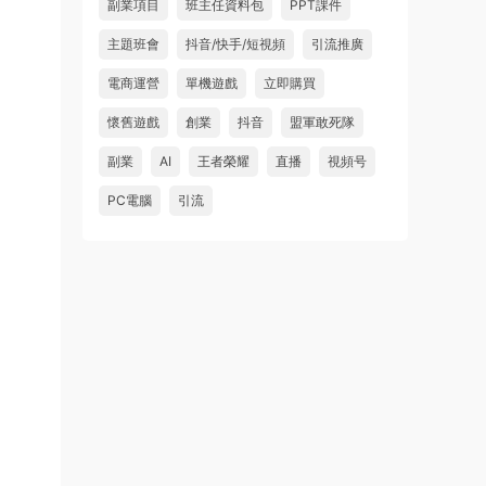
副業項目
班主任資料包
PPT課件
主題班會
抖音/快手/短視頻
引流推廣
電商運營
單機遊戲
立即購買
懷舊遊戲
創業
抖音
盟軍敢死隊
副業
AI
王者榮耀
直播
視頻号
PC電腦
引流