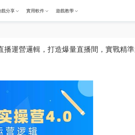
遊戲分享
實用軟件
遊戲教學
學會直播運營邏輯，打造爆量直播間，實戰精