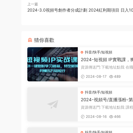
上一篇
2024-3.0視頻号創作者分成計劃 2024紅利期項目 日入10
猜你喜歡
抖音/快手/短視頻
2024-短視頻 IP實戰課
鍵複制學習秘籍，轉戰新
資源傳送門:下載地址點我 在職業轉型
月賺五萬輕松行
的道路上，你或許在尋找這樣
2024-08-17
489
作： ...
抖音/快手/短視頻
2024-視頻号/直播漲粉-
不用拍視頻，不用賣貨，
資源傳送門:下載地址點我 課程内容概
間做菜，就可以搞錢
述： 第一課：介紹基礎設備配置和直
2024-08-16
466
播間...
抖音/快手/短視頻