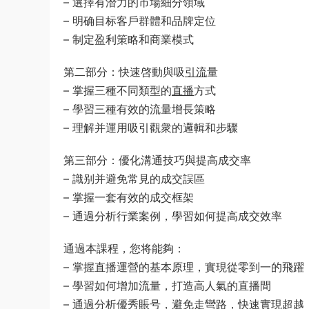
– 選擇有潛力的市場細分領域
– 明确目标客戶群體和品牌定位
– 制定盈利策略和商業模式
第二部分：快速啓動與吸
引流
量
– 掌握三種不同類型的
直播
方式
– 學習三種有效的流量增長策略
– 理解并運用吸引觀衆的邏輯和步驟
第三部分：優化溝通技巧與提高成交率
– 識别并避免常見的成交誤區
– 掌握一套有效的成交框架
– 通過分析行業案例，學習如何提高成交效率
通過本課程，您将能夠：
– 掌握直播運營的基本原理，實現從零到一的飛躍
– 學習如何增加流量，打造高人氣的直播間
– 通過分析優秀賬号，避免走彎路，快速實現超越