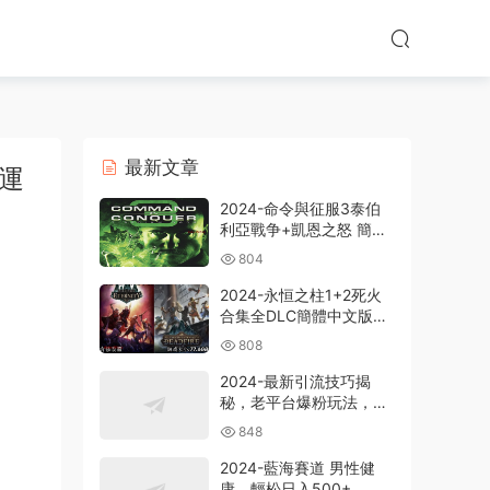
最新文章
準運
2024-命令與征服3泰伯
利亞戰争+凱恩之怒 簡體
中文版電腦PC單機RPG遊
804
戲即時戰略+支持
win7/win8/win10/win11
2024-永恒之柱1+2死火
合集全DLC簡體中文版電
腦PC單機RPG遊戲
808
2024-最新引流技巧揭
秘，老平台爆粉玩法，單
人單号日引300+創業
848
粉，作品可直接被百度收
錄
2024-藍海賽道 男性健
康，輕松日入500+