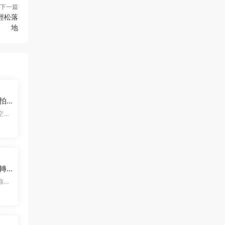
下一篇
白輕松落
地
清拍
精
轉場
玩轉
要