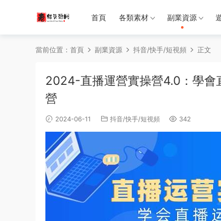
首頁
各類素材
副業資源
當前位置：
首頁
副業資源
抖音/快手/短視頻
正文
2024-直播運營實操營4.0：
營
2024-06-11
抖音/快手/短視頻
342