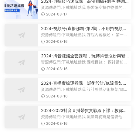
2024-剪輯技巧速成課，高清拍攝+調色 轉扇
子，建築-摳圖精通，新手秒變剪輯專家
資源傳送門:下載地址點我 學習隔空操作物體的技
巧 掌握使用扇子進行轉場的方法...
2024-08-17
2024-視頻号/直播漲粉-第2期，不用拍視頻，
不用賣貨，在直播間做菜，就可以搞錢
資源傳送門:下載地址點我 課程内容概述： 第一
課：介紹基礎設備配置和直播間...
2024-08-16
2024-抖音賺錢全套課程，玩轉抖音漲粉與變
現
資源傳送門:下載地址點我 課程目錄： 探讨當前抖
音短視頻的價值及其重要性，...
2024-08-16
2024-直播實操運營課：話術設計/低流量如何
提升/話術框架/全場燃爆/非常幹貨
資源傳送門:下載地址點我 設計整體話術框架/應對
流量低迷的策略/話術框架設計/...
2024-08-16
2024-2023抖音直播帶貨實戰線下課：教你輕
松玩賺抖音，3天玩爆·直播間
資源傳送門:下載地址點我 流量爲何總是偏愛他
人？讓我們來深入探究抖音背後的流...
2024-08-16