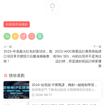
0
抖音/快手/短視頻
上一篇
下一篇
2023-年底最火紅包封面項目，風
2023-AIGC商業設計應用系統課
口項目單月變現六位數保姆級教
程(MJ SD)，AI的出現并不是淘汰
程！
設計師，而是讓好的設計師更優
秀
猜你喜歡
2024-短視頻 IP實戰課，獨創一鍵複制學習秘
籍，轉戰新領域，月賺五萬輕松行
資源傳送門:下載地址點我 在職業轉型的道路上，
你或許在尋找這樣一份工作： ...
2024-08-17