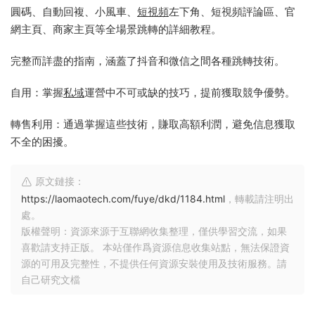
圓碼、自動回複、小風車、
短視頻
左下角、短視頻評論區、官
網主頁、商家主頁等全場景跳轉的詳細教程。
完整而詳盡的指南，涵蓋了抖音和微信之間各種跳轉技術。
自用：掌握
私域
運營中不可或缺的技巧，提前獲取競争優勢。
轉售利用：通過掌握這些技術，賺取高額利潤，避免信息獲取
不全的困擾。
原文鏈接：
https://laomaotech.com/fuye/dkd/1184.html
，轉載請注明出
處。
版權聲明：資源來源于互聯網收集整理，僅供學習交流，如果
喜歡請支持正版。 本站僅作爲資源信息收集站點，無法保證資
源的可用及完整性，不提供任何資源安裝使用及技術服務。請
自己研究文檔