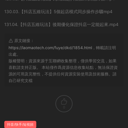
130.03.【抖店五維玩法】5個起店模式同步操作步驟mp4
131.04.【抖店五維玩法】後期優化保證抖店一定能起來.mp4
原文鏈接：
https://laomaotech.com/fuye/dkd/1854.html
，轉載請注明
出處。
版權聲明：資源來源于互聯網收集整理，僅供學習交流，如果
喜歡請支持正版。 本站僅作爲資源信息收集站點，無法保證資
源的可用及完整性，不提供任何資源安裝使用及技術服務。請
自己研究文檔
0
抖音/快手/短視頻