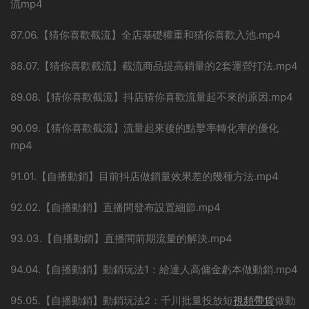
流mp4
87.06.【猜你喜歡截流】全店基礎權重和猜你喜歡入池.mp4
88.07.【猜你喜歡截流】截流商品提高銷量的2套運營打法.mp4
89.08.【猜你喜歡截流】抖店猜你喜歡流量起不來的原因.mp4
90.09.【猜你喜歡截流】流量起來後的點擊率轉化率的優化
mp4
91.01.【自播動銷】目前抖店做銷量效果差的幾種方法.mp4
92.02.【自播動銷】直播間發布設置細節.mp4
93.03.【自播動銷】直播間前期流量的解決.mp4
94.04.【自播動銷】動銷玩法1：給達人高傭金虧本做動銷.mp4
95.05.【自播動銷】動銷玩法2：千川批量投放短
視頻帶貨
做動