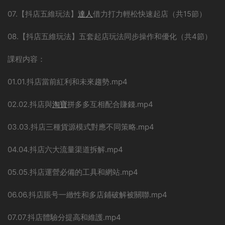
07.【抖店五維玩法】
達人
借力打力輕松快速起店（共15節）
08.【抖店五維玩法】五套起店玩法同步操作和優化（共4節）
課程内容：
01.01.抖店當前紅利和未來趨勢.mp4
02.02.抖店與
淘寶
拼多多互相配合賺錢.mp4
03.03.抖店三種貨源模式對應不同策略.mp4
04.04.抖店六大流量渠道拆解.mp4
05.05.抖店運營必備的工具和網站.mp4
06.06.抖店賬号一緻性和多店鋪破解被關聯.mp4
07.07.抖店體驗分提高和維護.mp4