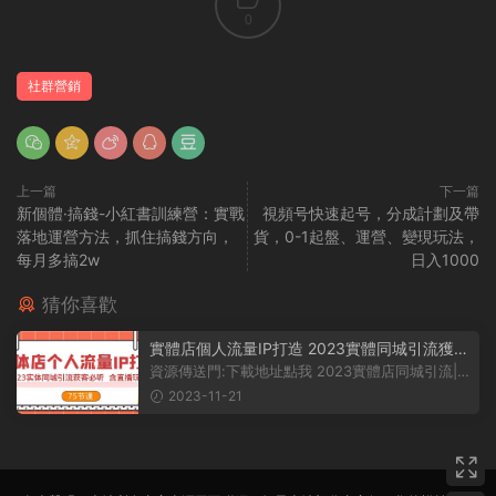
0
社群營銷
上一篇
下一篇
新個體·搞錢-小紅書訓練營：實戰
視頻号快速起号，分成計劃及帶
落地運營方法，抓住搞錢方向，
貨，0-1起盤、運營、變現玩法，
每月多搞2w
日入1000
猜你喜歡
實體店個人流量IP打造 2023實體同城引流獲客
必聽 含直播玩法（75節完整版）
資源傳送門:下載地址點我 2023實體店同城引流|
獲客必聽 你遇到過哪些煩惱？ 1....
2023-11-21