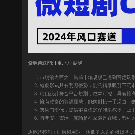
資源傳送門:
下載地址點我
市場潛力巨大，當前市場規模已達到百億級
短劇形式具有明顯優勢，能夠精準吸引下沉
項目設計符合平台規則，成本可控，具有較
擁有豐富的資源優勢，能夠對接一手渠道，
技術門檻低，提供零基礎的保姆級教學，上
時間安排靈活，無論是在家還是在職，都可
通過調整句子結構和用詞，降低了原文的相似度，