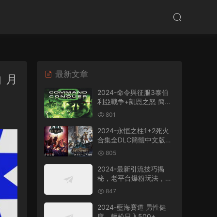
最新文章
 月
2024-命令與征服3泰伯
利亞戰争+凱恩之怒 簡體
中文版電腦PC單機RPG遊
801
戲即時戰略+支持
win7/win8/win10/win11
2024-永恒之柱1+2死火
合集全DLC簡體中文版電
腦PC單機RPG遊戲
805
2024-最新引流技巧揭
秘，老平台爆粉玩法，單
人單号日引300+創業
847
粉，作品可直接被百度收
錄
2024-藍海賽道 男性健
康，輕松日入500+