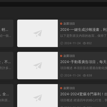
副業項目
，輕松
2024-一鍵生成沙雕漫畫，
軟件，一條視頻播放12W+，
以下是對原文内容的改寫，保持了
變現1000+
康領域。
意，同時降低了相似度： 動畫項目概
2024-11-24
852
述 在當...
副業項目
金，不
2024-手動看廣告項目，每天
1000
+
項目概述 本項目旨在通過自動化技
其盈利方
術，實現每日觀看廣告超過300次
2024-11-24
838
标。 課程内...
副業項目
+，全網
2024-2024驚爆冷門暴利！
人群簡
高峰來襲，裏程積分，高爆發
制和原
項目概述 經過四年的精心打造，我們
期，一單300+—2000+，月
。 在
團隊推出了一個從未對外公布的項