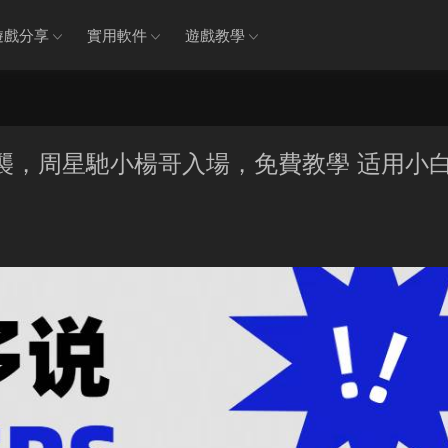
遊戲分享
實用軟件
遊戲教學
口來襲，周星馳小楊哥入場，免費教學 适用小白