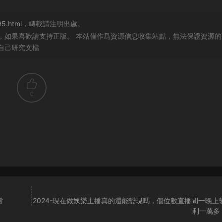
95.html
，轉載請注明出處。
，如果喜歡請支持正版。 本站僅作爲資源信息收集站點，無法保證資源的
自己研究文檔
0
貨
2024-現在做娛樂主播真的還能變現嗎，個位數直播間一晚上
利一萬多