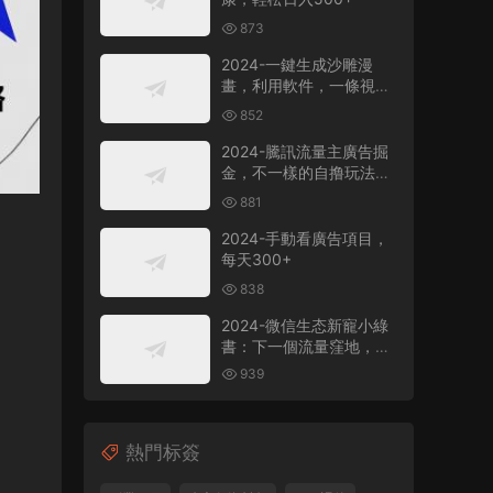
873
2024-一鍵生成沙雕漫
畫，利用軟件，一條視頻
播放12W+，單日變現
852
1000+
2024-騰訊流量主廣告掘
金，不一樣的自撸玩法，
日賺500-1000+，無設備
881
要求
2024-手動看廣告項目，
每天300+
838
2024-微信生态新寵小綠
書：下一個流量窪地，粉
絲質量超高，日引
939
500+精準創業粉，
熱門标簽