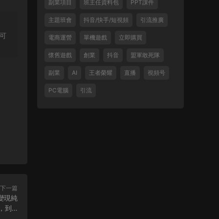
副業項目
班主任資料包
PPT課件
主題班會
抖音/快手/短視頻
引流推廣
可
電商運營
單機遊戲
立即購買
懷舊遊戲
創業
抖音
盟軍敢死隊
副業
AI
王者榮耀
直播
視頻号
PC電腦
引流
下一篇
變現純
，到…