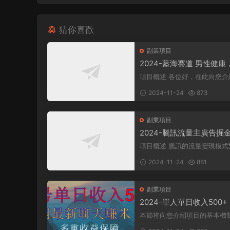
猜你喜歡
副業項目
2024-藍海賽道 男性健康
日入500+
項目概述 各位好，在此向您介紹一個
全新的項目，它聚焦于男性健
2024-11-24
873
衆所周知...
副業項目
2024-騰訊流量主廣告掘
一樣的自撸玩法，日賺500-
項目概述 騰訊的流量變現模式對許多
+，無設備要求
人來說并不陌生，大多數人對
2024-11-24
881
式有所了...
副業項目
2024-單人單日收入500
最新聊天賺米！适合所有
本節将向您介紹項目的基本機
單暴力！
理，幫助您理解項目的基本概念