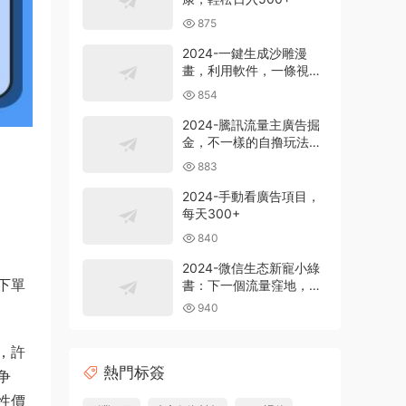
875
2024-一鍵生成沙雕漫
畫，利用軟件，一條視頻
播放12W+，單日變現
854
1000+
2024-騰訊流量主廣告掘
金，不一樣的自撸玩法，
日賺500-1000+，無設備
883
要求
2024-手動看廣告項目，
每天300+
840
2024-微信生态新寵小綠
下單
書：下一個流量窪地，粉
絲質量超高，日引
940
500+精準創業粉，
，許
熱門标簽
争
性價