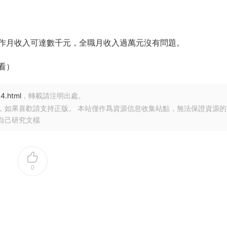
作月收入可達數千元，全職月收入過萬元沒有問題。
看）
4.html
，轉載請注明出處。
，如果喜歡請支持正版。 本站僅作爲資源信息收集站點，無法保證資源的
自己研究文檔
0