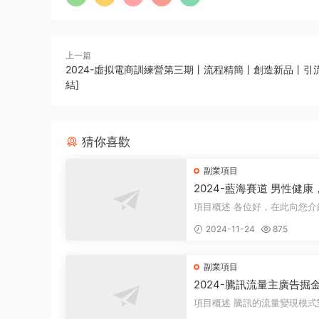
上一篇
2024-虛拟電商訓練營第三期丨流程精簡丨創造新品丨引流
結]
猜你喜歡
副業項目
2024-藍海賽道 男性健康
日入500+
項目概述 各位好，在此向您介紹一個
全新的項目，它聚焦于男性健
2024-11-24
875
衆所周知...
副業項目
2024-騰訊流量主廣告掘
一樣的自撸玩法，日賺500-
項目概述 騰訊的流量變現模式對許多
+，無設備要求
人來說并不陌生，大多數人對