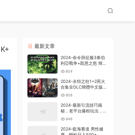
最新文章
K+
2024-命令與征服3泰伯
利亞戰争+凱恩之怒 簡體
中文版電腦PC單機RPG遊
804
戲即時戰略+支持
win7/win8/win10/win11
2024-永恒之柱1+2死火
合集全DLC簡體中文版電
腦PC單機RPG遊戲
808
2024-最新引流技巧揭
秘，老平台爆粉玩法，單
人單号日引300+創業
848
粉，作品可直接被百度收
錄
2024-藍海賽道 男性健
康，輕松日入500+