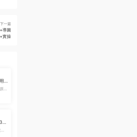
下一篇
+導圖
+實操
利用
單日
原
300
的目