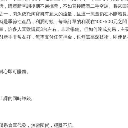
活，購買新空調後期不易攜帶，不如直接購買二手空調。将來回
之一，閑魚依托
淘寶
擁有龐大的流量，且這一流量仍在不斷增長
是季節性産品，利潤可觀，每筆訂單的利潤在100-500元之間
量，許多人喜歡購買3台左右，非常暢銷。但如何達成交易，主
對新手非常友好，無需支付任何押金，也無需高深技術，即使是
耐心即可賺錢。
上課的同時賺錢。
聯系倉庫代發，無需囤貨，穩賺不賠。