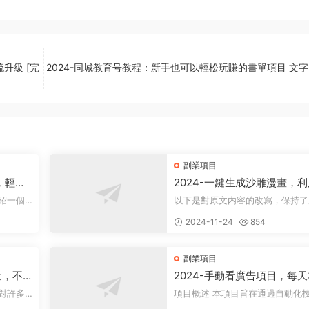
升級 [完
2024-同城教育号教程：新手也可以輕松玩賺的書單項目 文字
副業項目
，輕松
2024-一鍵生成沙雕漫畫，
軟件，一條視頻播放12W+，
以下是對原文内容的改寫，保持了
變現1000+
康領域。
意，同時降低了相似度： 動畫項目概
2024-11-24
854
述 在當...
副業項目
金，不
2024-手動看廣告項目，每天
1000
+
項目概述 本項目旨在通過自動化技
其盈利方
術，實現每日觀看廣告超過300次