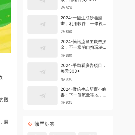
870
2024-一鍵生成沙雕漫
畫，利用軟件，一條視頻
播放12W+，單日變現
850
1000+
2024-騰訊流量主廣告掘
金，不一樣的自撸玩法，
日賺500-1000+，無設備
880
要求
2024-手動看廣告項目，
每天300+
故
836
2024-微信生态新寵小綠
書：下一個流量窪地，粉
的觀
絲質量超高，日引
935
500+精準創業粉，
，還
熱門标簽