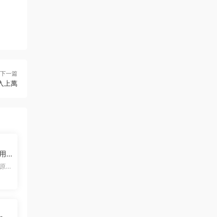
下一篇
入上萬
利用
單日
原