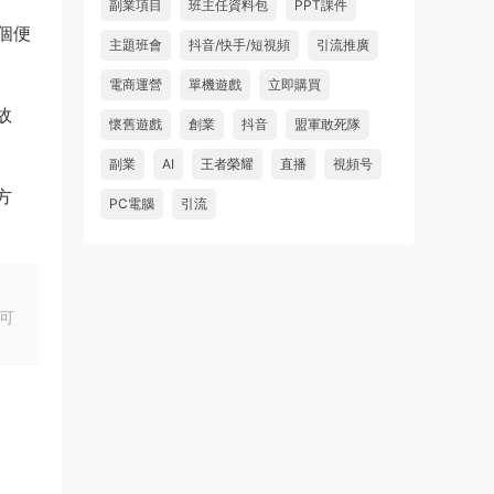
副業項目
班主任資料包
PPT課件
個便
主題班會
抖音/快手/短視頻
引流推廣
電商運營
單機遊戲
立即購買
故
懷舊遊戲
創業
抖音
盟軍敢死隊
副業
AI
王者榮耀
直播
視頻号
方
PC電腦
引流
可