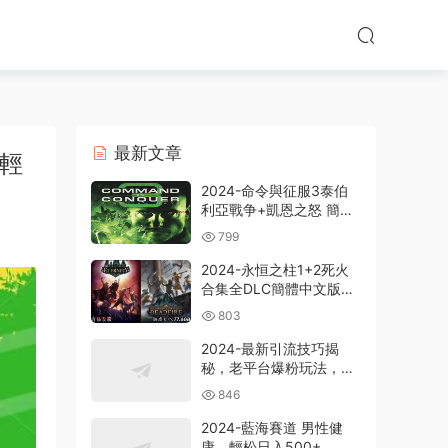
最新文章
，輕
2024-命令與征服3泰伯
利亞戰争+凱恩之怒 簡體
中文版電腦PC單機RPG遊
799
戲即時戰略+支持
win7/win8/win10/win11
2024-永恒之柱1+2死火
合集全DLC簡體中文版電
腦PC單機RPG遊戲
803
2024-最新引流技巧揭
秘，老平台爆粉玩法，單
人單号日引300+創業
846
粉，作品可直接被百度收
錄
2024-藍海賽道 男性健
康，輕松日入500+