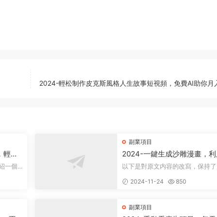
2024-輕松制作皮克斯風格人生故事短視頻，免費AI助你月
副業項目
，輕松
2024-一鍵生成沙雕漫畫，
軟件，一條視頻播放12W+，
以下是對原文内容的改寫，保持了
變現1000+
康領域。
意，同時降低了相似度： 動畫項目概
2024-11-24
850
述 在當...
副業項目