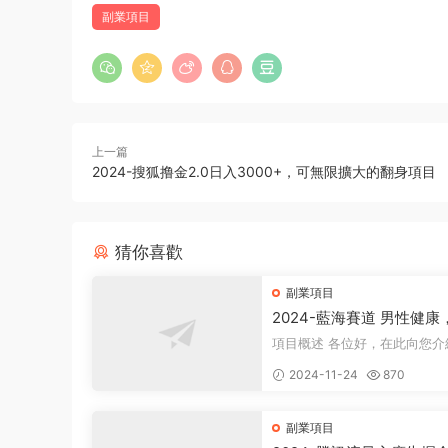
副業項目
上一篇
2024-搜狐撸金2.0日入3000+，可無限擴大的翻身項目
猜你喜歡
副業項目
2024-藍海賽道 男性健康
日入500+
項目概述 各位好，在此向您介紹一個
全新的項目，它聚焦于男性健
2024-11-24
870
衆所周知...
副業項目