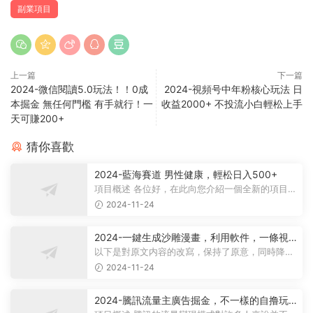
副業項目
上一篇
下一篇
2024-微信閱讀5.0玩法！！0成
2024-視頻号中年粉核心玩法 日
本掘金 無任何門檻 有手就行！一
收益2000+ 不投流小白輕松上手
天可賺200+
猜你喜歡
2024-藍海賽道 男性健康，輕松日入500+
項目概述 各位好，在此向您介紹一個全新的項目，
它聚焦于男性健康領域。衆所周知...
2024-11-24
2024-一鍵生成沙雕漫畫，利用軟件，一條視
頻播放12W+，單日變現1000+
以下是對原文内容的改寫，保持了原意，同時降低
了相似度： 動畫項目概述 在當...
2024-11-24
2024-騰訊流量主廣告掘金，不一樣的自撸玩