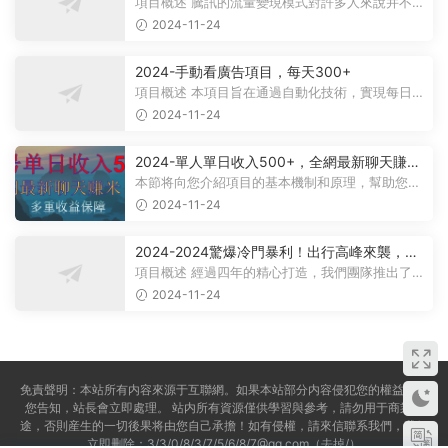
法，日賺500-1000+，無設備要求
項目概述 騰訊的流量變現模式對許多人來說并不陌
生，大多數人對其盈利方式有所了...
2024-11-24
2024-手動看廣告項目，每天300+
項目概述 本項目旨在通過自動化技術，實現每日觀
看廣告超過300次的目标。 課程内...
2024-11-24
2024-單人單日收入500+，全網最新聊天賺
米！适合所有人群簡單暴力！
本節将向您介紹項目的基本機制和原理，幫助您理
解項目的基本概念。 在項目實施前...
2024-11-24
2024-2024驚爆冷門暴利！出行高峰來襲，裏
程積分，高爆發期，一單300+—2000+，月入
項目概述 經過四年的精心打造，我們團隊推出了一
過萬不是夢！
個從未對外公布的項目——利用裏...
2024-11-24
免責聲明：本站所有内容來源于互聯網。如果本站部分内容侵犯您的權益，請
您告知，站長會立即處理。 站内所有資源僅供學習與參考，請勿用于商業用
途，否則産生的一切後果将由您自己承擔！如有侵權，請來信聯系我們，我們
立即删除：3/3/0/8/3/7/5/6/8/7@qq.com（去掉/）