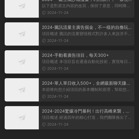
頻播放12W+，單日變現1000+
以下是對原文内容的改寫，保持了原意，同時降低
了相似度： 動畫項目概述 在當...
2024-11-24
2024-騰訊流量主廣告掘金，不一樣的自撸玩
法，日賺500-1000+，無設備要求
項目概述 騰訊的流量變現模式對許多人來說并不陌
生，大多數人對其盈利方式有所了...
2024-11-24
2024-手動看廣告項目，每天300+
項目概述 本項目旨在通過自動化技術，實現每日觀
看廣告超過300次的目标。 課程内...
2024-11-24
2024-單人單日收入500+，全網最新聊天賺
米！适合所有人群簡單暴力！
本節将向您介紹項目的基本機制和原理，幫助您理
解項目的基本概念。 在項目實施前...
2024-11-24
2024-2024驚爆冷門暴利！出行高峰來襲，裏
程積分，高爆發期，一單300+—2000+，月入
項目概述 經過四年的精心打造，我們團隊推出了一
過萬不是夢！
個從未對外公布的項目——利用裏...
2024-11-24