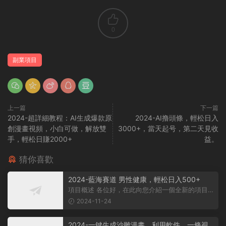
0
副業項目
上一篇
下一篇
2024-超詳細教程：AI生成爆款原
2024-AI撸頭條，輕松日入
創漫畫視頻，小白可做，解放雙
3000+，當天起号，第二天見收
手，輕松日賺2000+
益。
猜你喜歡
2024-藍海賽道 男性健康，輕松日入500+
項目概述 各位好，在此向您介紹一個全新的項目，
它聚焦于男性健康領域。衆所周知...
2024-11-24
2024-一鍵生成沙雕漫畫，利用軟件，一條視