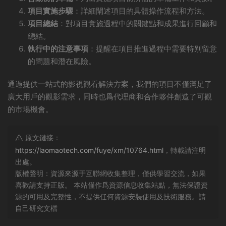
項目實施步驟
：詳細闡述項目的具體操作流程和方法。
項目總結
：對項目實施過程中的關鍵點和成果進行回顧和
總結。
執行中的注意事項
：提醒在項目推進過程中需要特别留意
的問題和潛在風險。
通過提供一站式的影視觀看解決方案，我們的項目不僅滿足了
廣大用戶的觀影需求，同時也爲代理商和合作夥伴創造了可觀
的市場機會。
原文鏈接：
https://laomaotech.com/fuye/xm/10764.html
，轉載請注明
出處。
版權聲明：資源來源于互聯網收集整理，僅供學習交流，如果
喜歡請支持正版。 本站僅作爲資源信息收集站點，無法保證資
源的可用及完整性，不提供任何資源安裝使用及技術服務。請
自己研究文檔