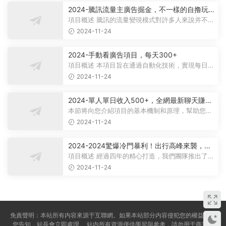
2024-騰訊流量主廣告掘金，不一樣的自撸玩
法，日賺500-1000+，無設備要求
項目概述 騰訊的流量變現模式對許多人來說并不陌
生，大多數人對其盈利方式有所了...
2024-11-24
2024-手動看廣告項目，每天300+
項目概述 本項目旨在通過自動化技術，實現每日觀
看廣告超過300次的目标。 課程内...
2024-11-24
2024-單人單日收入500+，全網最新聊天賺
米！适合所有人群簡單暴力！
本節将向您介紹項目的基本機制和原理，幫助您理
解項目的基本概念。 在項目實施前...
2024-11-24
2024-2024驚爆冷門暴利！出行高峰來襲，裏
程積分，高爆發期，一單300+—2000+，月入
項目概述 經過四年的精心打造，我們團隊推出了一
過萬不是夢！
個從未對外公布的項目——利用裏...
2024-11-24
免責聲明：本站所有内容來源于互聯網。如果本站部分内容侵犯您的權益，請
您告知，站長會立即處理。 站内所有資源僅供學習與參考，請勿用于商業用