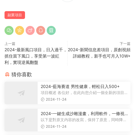
副業項目
上一篇
下一篇
2024-最新風口項目，日入過千，
2024-新聞信息差項目，原創視頻
抓住當下風口，享受第一波紅
詳細教程，新手也可月入10W+
利，實現逆風翻盤
猜你喜歡
2024-藍海賽道 男性健康，輕松日入500+
項目概述 各位好，在此向您介紹一個全新的項目，
它聚焦于男性健康領域。衆所周知...
2024-11-24
2024-一鍵生成沙雕漫畫，利用軟件，一條視
頻播放12W+，單日變現1000+
以下是對原文内容的改寫，保持了原意，同時降低
了相似度： 動畫項目概述 在當...
2024-11-24