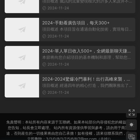
法，日賺500-1000+，無設備要求
項目概述 騰訊的流量變現模式對許多人來說并不陌
生，大多數人對其盈利方式有所了...
2024-11-24
2024-手動看廣告項目，每天300+
項目概述 本項目旨在通過自動化技術，實現每日觀
看廣告超過300次的目标。 課程内...
2024-11-24
2024-單人單日收入500+，全網最新聊天賺
米！适合所有人群簡單暴力！
本節将向您介紹項目的基本機制和原理，幫助您理
解項目的基本概念。 在項目實施前...
2024-11-24
2024-2024驚爆冷門暴利！出行高峰來襲，裏
程積分，高爆發期，一單300+—2000+，月入
項目概述 經過四年的精心打造，我們團隊推出了一
過萬不是夢！
個從未對外公布的項目——利用裏...
2024-11-24
免責聲明：本站所有内容來源于互聯網。如果本站部分内容侵犯您的權益，請
您告知，站長會立即處理。 站内所有資源僅供學習與參考，請勿用于商業用
途，否則産生的一切後果将由您自己承擔！如有侵權，請來信聯系我們，我們
立即删除：3/3/0/8/3/7/5/6/8/7@qq.com（去掉/）