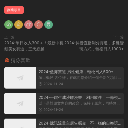
副業項目
上一篇
下一篇
2024-單日收入300＋！最新中視
2024-抖音直播測分賽道，多種變
頻美女賽道，三天必起
現方式，輕松日入1000+
猜你喜歡
2024-藍海賽道 男性健康，輕松日入500+
項目概述 各位好，在此向您介紹一個全新的項目，
它聚焦于男性健康領域。衆所周知...
2024-11-24
2024-一鍵生成沙雕漫畫，利用軟件，一條視
頻播放12W+，單日變現1000+
以下是對原文内容的改寫，保持了原意，同時降低
了相似度： 動畫項目概述 在當...
2024-11-24
2024-騰訊流量主廣告掘金，不一樣的自撸玩