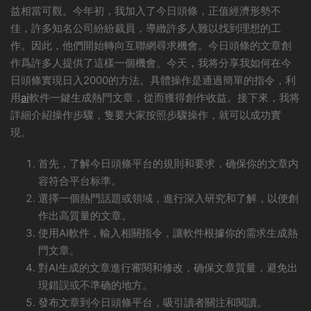
益相當可觀。今年初，我加入了今日頭條，正值經濟形勢不
佳，許多知名公司紛紛裁員，導緻許多人難以找到理想的工
作。因此，他們開始轉向互聯網尋求機會。今日頭條的文章創
作爲許多人提供了這樣一個機會。今天，我将分享我如何在今
日頭條實現日入2000的方法。具體操作是通過簡單的指令，利
用
ai
軟件一鍵生成熱門文章，從而獲得創作收益。接下來，我将
詳細介紹操作步驟，隻要大家按照步驟操作，就可以成功實
現。
首先，了解今日頭條平台的規則和要求，确保你的文章内
容符合平台标準。
選擇一個熱門話題或領域，進行深入研究和了解，以便創
作出高質量的文章。
使用AI軟件，輸入相關指令，讓軟件根據你的需求生成熱
門文章。
對AI生成的文章進行審閱和修改，确保文章質量，避免出
現錯誤或不準确的地方。
發布文章到今日頭條平台，吸引讀者關注和閱讀。