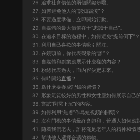
追求社會價值的兩個關鍵步驟。
如何避免他人的“認知霸淩”？
不要過度準備，立即開始行動。
自媒體的最大價值在于“忠誠于自己”。
在追求目标的過程中，如何避免“提前倒下”？
利用自己喜歡的事情吸引關注。
在鏡頭前，你代表觀衆的“誰”？
自媒體和副業應展示什麽樣的内容？
粉絲代表過去，而内容決定未來。
何時開始
直播
？
爲什麽要養成記錄的習慣？
形象氣質較好的男性和女性應如何展示自己
嘗試“剛需下沉”的内容。
如何利用“焦慮”作爲短視頻的開頭？
沒有門檻的事情最終會飽和，普通人如何應
随着我們老去，誰将滿足老年人的精神和情
幫助他人選擇合适的禮物。