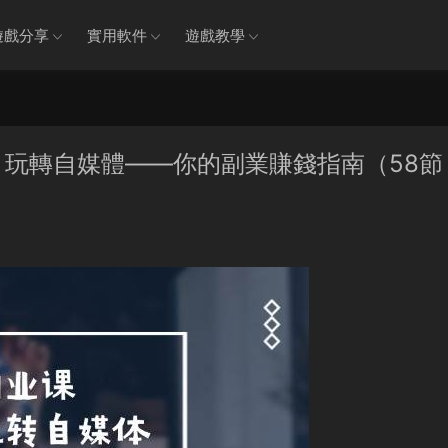
遊戲分享
實用軟件
遊戲教學
始，玩轉自媒體——你的副業賺錢指南（58節