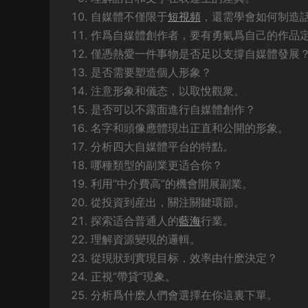
自媒體不僅限于
短視頻
，還需學會如何制造
作爲自媒體創作者，要有勇氣爲自己的作品
僅憑熱愛一件事物是否足以支撐自媒體發展
是否需要塑造個人形象？
注意形象和儀态，以取悅觀衆。
是否可以不露面進行自媒體創作？
名字和頭像應體現出正直和公開的形象。
分析四大自媒體平台的特點。
哪種類型的副業更适合你？
利用“中介費高”的機會開展副業。
從投資到産出，關注關鍵環節。
探索适合普通人的
藍海
行業。
理解資源變現的邏輯。
從現狀到實現目标，效率由什麽決定？
正視“帶貸”現象。
分析爲什麽人們會選擇在你這裏下單。