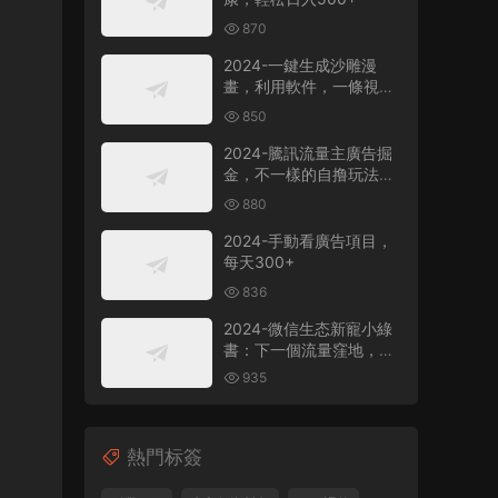
870
2024-一鍵生成沙雕漫
畫，利用軟件，一條視頻
播放12W+，單日變現
850
1000+
2024-騰訊流量主廣告掘
金，不一樣的自撸玩法，
日賺500-1000+，無設備
880
要求
2024-手動看廣告項目，
每天300+
836
2024-微信生态新寵小綠
書：下一個流量窪地，粉
絲質量超高，日引
935
500+精準創業粉，
熱門标簽