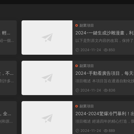
副業項目
，輕松
2024-一鍵生成沙雕漫畫，
軟件，一條視頻播放12W+，
以下是對原文内容的改寫，保持了
變現1000+
康領域。
意，同時降低了相似度： 動畫項目概
2024-11-24
850
述 在當...
副業項目
金，不
2024-手動看廣告項目，每天
1000
+
項目概述 本項目旨在通過自動化技
其盈利方
術，實現每日觀看廣告超過300次
2024-11-24
836
标。 課程内...
副業項目
+，全網
2024-2024驚爆冷門暴利！
人群簡
高峰來襲，裏程積分，高爆發
制和原
項目概述 經過四年的精心打造，我們
期，一單300+—2000+，月
。 在
團隊推出了一個從未對外公布的項
2024-11-24
889
萬不是夢！
——利用裏...