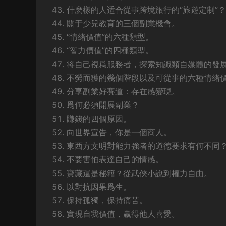
什麽樣的人适合從事跨境旅行的“旅遊定制”？
關于少兒教育的三個副業機會。
“情緒價值”的六種類型。
“智力價值”的四種類型。
将自己視爲服務者，探索知識類自媒體的發
不勞而獲的幾個階段以及可從事的六種情緒
分享副業好賽道：存在感變現。
爲何必須開展副業？
賺錢的四個原因。
向世界宣告，你是一個商人。
東西方文明對能力強者的道德要求有何不同
不要害怕表達自己的情感。
寶藏還是秘籍？從武俠小說到權力自由。
以對抗因果爲生。
保持孤獨，保持痛苦。
實現自我價值，赢得他人喜愛。