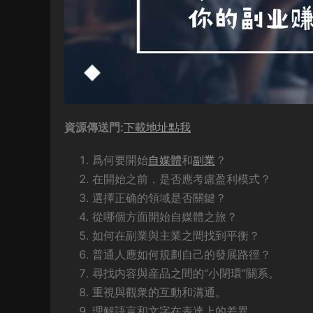
資源傳送門:
下載地址點我
爲何要開始
自媒體
和
副業
？
在開始之前，是否應考慮盈利模式？
選擇正确的領域是否關鍵？
從哪個方面開始自媒體之旅？
如何在副業與主業之間找到平衡？
普通人應如何規劃自己的發展路徑？
尋找内容與産品之間的“小閉環”關系。
重視與觀衆的互動和溝通。
理解語言和文字在表達上的差異。