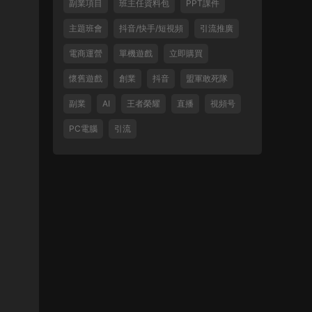
副業項目
班主任資料包
PPT課件
主題班會
抖音/快手/短視頻
引流推廣
電商運營
單機遊戲
立即購買
懷舊遊戲
創業
抖音
盟軍敢死隊
副業
AI
王者榮耀
直播
視頻号
PC電腦
引流