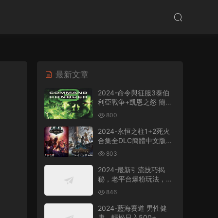
最新文章
2024-命令與征服3泰伯
利亞戰争+凱恩之怒 簡體
中文版電腦PC單機RPG遊
800
戲即時戰略+支持
win7/win8/win10/win11
2024-永恒之柱1+2死火
合集全DLC簡體中文版電
腦PC單機RPG遊戲
803
2024-最新引流技巧揭
秘，老平台爆粉玩法，單
人單号日引300+創業
846
粉，作品可直接被百度收
錄
2024-藍海賽道 男性健
康，輕松日入500+