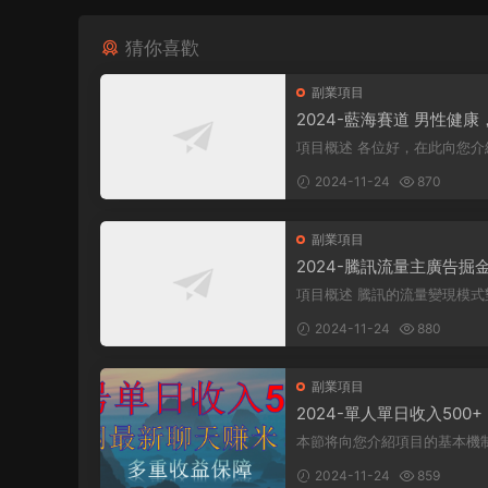
猜你喜歡
副業項目
2024-藍海賽道 男性健康
日入500+
項目概述 各位好，在此向您介紹一個
全新的項目，它聚焦于男性健
2024-11-24
870
衆所周知...
副業項目
2024-騰訊流量主廣告掘
一樣的自撸玩法，日賺500-
項目概述 騰訊的流量變現模式對許多
+，無設備要求
人來說并不陌生，大多數人對
2024-11-24
880
式有所了...
副業項目
2024-單人單日收入500
最新聊天賺米！适合所有
本節将向您介紹項目的基本機
單暴力！
理，幫助您理解項目的基本概念
2024-11-24
859
項目實施前...