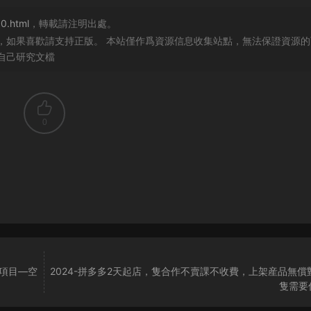
0.html
，轉載請注明出處。
，如果喜歡請支持正版。 本站僅作爲資源信息收集站點，無法保證資源的
自己研究文檔
0
的項目—空
2024-拼多多2天起店，隻合作不賣課不收費，上架産品無償
隻需要