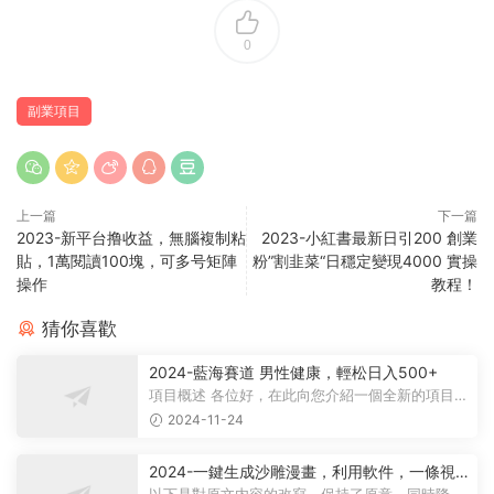
0
副業項目
上一篇
下一篇
2023-新平台撸收益，無腦複制粘
2023-小紅書最新日引200 創業
貼，1萬閱讀100塊，可多号矩陣
粉”割韭菜“日穩定變現4000 實操
操作
教程！
猜你喜歡
2024-藍海賽道 男性健康，輕松日入500+
項目概述 各位好，在此向您介紹一個全新的項目，
它聚焦于男性健康領域。衆所周知...
2024-11-24
2024-一鍵生成沙雕漫畫，利用軟件，一條視
頻播放12W+，單日變現1000+