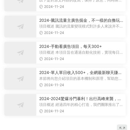
以下是對原文内容的改寫，保持了原意，同時降低
了相似度： 動畫項目概述 在當...
2024-11-24
2024-騰訊流量主廣告掘金，不一樣的自撸玩
法，日賺500-1000+，無設備要求
項目概述 騰訊的流量變現模式對許多人來說并不陌
生，大多數人對其盈利方式有所了...
2024-11-24
2024-手動看廣告項目，每天300+
項目概述 本項目旨在通過自動化技術，實現每日觀
看廣告超過300次的目标。 課程内...
2024-11-24
2024-單人單日收入500+，全網最新聊天賺
米！适合所有人群簡單暴力！
本節将向您介紹項目的基本機制和原理，幫助您理
解項目的基本概念。 在項目實施前...
2024-11-24
2024-2024驚爆冷門暴利！出行高峰來襲，裏
程積分，高爆發期，一單300+—2000+，月入
項目概述 經過四年的精心打造，我們團隊推出了一
過萬不是夢！
個從未對外公布的項目——利用裏...
2024-11-24