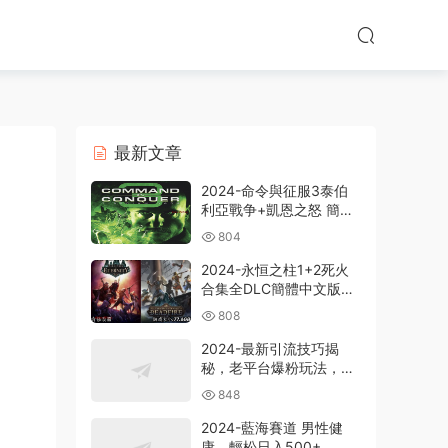
最新文章
2024-命令與征服3泰伯
利亞戰争+凱恩之怒 簡體
中文版電腦PC單機RPG遊
804
戲即時戰略+支持
win7/win8/win10/win11
2024-永恒之柱1+2死火
合集全DLC簡體中文版電
腦PC單機RPG遊戲
808
2024-最新引流技巧揭
秘，老平台爆粉玩法，單
人單号日引300+創業
848
粉，作品可直接被百度收
錄
2024-藍海賽道 男性健
康，輕松日入500+