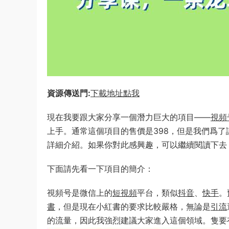
資源傳送門:
下載地址點我
現在我要跟大家分享一個潛力巨大的項目——
視頻
上手。通常這個項目的售價是398，但是我們爲
詳細介紹。如果你對此感興趣，可以繼續閱讀下去
下面請先看一下項目的簡介：
視頻号是微信上的
短視頻
平台，類似
抖音
、
快手
。
書
，但是現在小紅書的要求比較嚴格，無論是
引流
的流量，因此我強烈建議大家進入這個領域。隻要