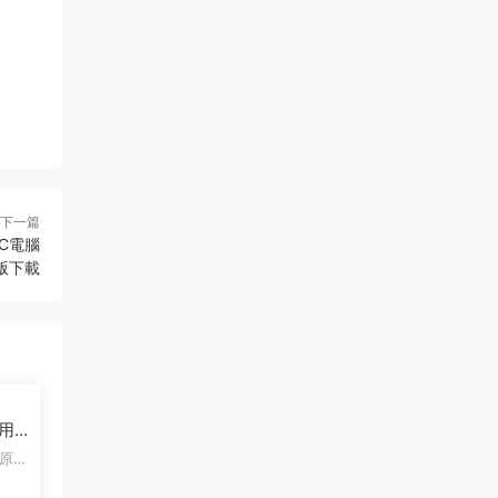
下一篇
PC電腦
版下載
利用
單日
原