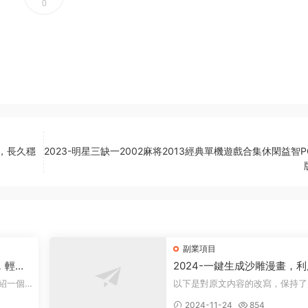
0
程，長久穩
2023-明星三缺一2002麻将2013經典單機遊戲合集休閑益智
副業項目
，輕松
2024-一鍵生成沙雕漫畫，
軟件，一條視頻播放12W+，
以下是對原文内容的改寫，保持了
變現1000+
康領域。
意，同時降低了相似度： 動畫項目概
2024-11-24
854