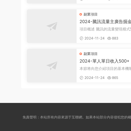
衆所周知...
副業項目
2024-騰訊流量主廣告掘
一樣的自撸玩法，日賺500-
項目概述 騰訊的流量變現模式對許多
+，無設備要求
人來說并不陌生，大多數人對
2024-11-24
883
式有所了...
副業項目
2024-單人單日收入500
最新聊天賺米！适合所有
本節将向您介紹項目的基本機
單暴力！
理，幫助您理解項目的基本概念
2024-11-24
865
項目實施前...
免責聲明：本站所有内容來源于互聯網。如果本站部分内容侵犯您的權