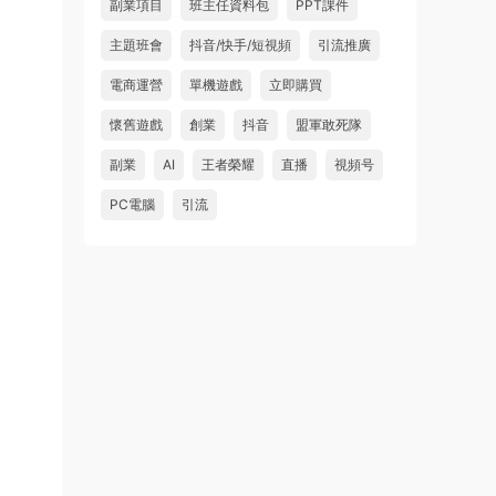
副業項目
班主任資料包
PPT課件
主題班會
抖音/快手/短視頻
引流推廣
電商運營
單機遊戲
立即購買
懷舊遊戲
創業
抖音
盟軍敢死隊
副業
AI
王者榮耀
直播
視頻号
PC電腦
引流