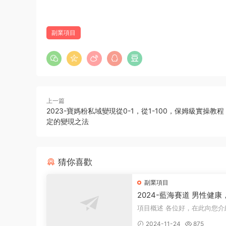
副業項目
上一篇
2023-寶媽粉私域變現從0-1，從1-100，保姆級實操教
定的變現之法
猜你喜歡
副業項目
2024-藍海賽道 男性健康
日入500+
項目概述 各位好，在此向您介紹一個
全新的項目，它聚焦于男性健
2024-11-24
875