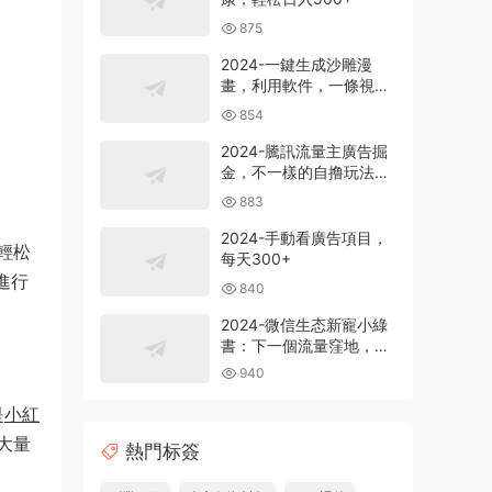
875
2024-一鍵生成沙雕漫
畫，利用軟件，一條視頻
播放12W+，單日變現
854
1000+
2024-騰訊流量主廣告掘
金，不一樣的自撸玩法，
日賺500-1000+，無設備
883
要求
2024-手動看廣告項目，
輕松
每天300+
進行
840
2024-微信生态新寵小綠
書：下一個流量窪地，粉
絲質量超高，日引
940
500+精準創業粉，
是
小紅
大量
熱門标簽