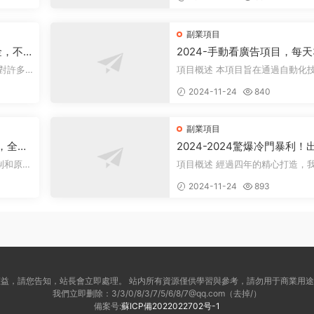
述 在當...
副業項目
金，不
2024-手動看廣告項目，每天
1000
+
項目概述 本項目旨在通過自動化技
其盈利方
術，實現每日觀看廣告超過300次
2024-11-24
840
标。 課程内...
副業項目
+，全網
2024-2024驚爆冷門暴利！
人群簡
高峰來襲，裏程積分，高爆發
制和原
項目概述 經過四年的精心打造，我們
期，一單300+—2000+，月
。 在
團隊推出了一個從未對外公布的項
2024-11-24
893
萬不是夢！
——利用裏...
益，請您告知，站長會立即處理。 站内所有資源僅供學習與參考，請勿用于商業用
我們立即删除：3/3/0/8/3/7/5/6/8/7@qq.com（去掉/）
備案号:
蘇ICP備2022022702号-1