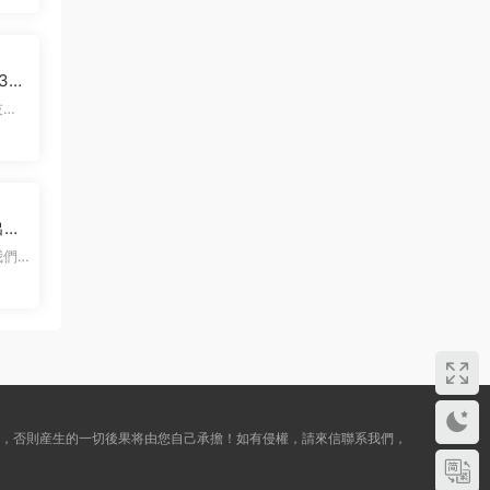
300
的目
出行
入過
目
途，否則産生的一切後果将由您自己承擔！如有侵權，請來信聯系我們，