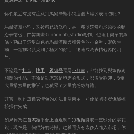
資源傳送門:
下載地址點我
你們最近有沒有注意到馬爾濟斯小狗這個火爆的表情包呢？
馬爾濟斯小狗，又被稱爲線條狗，是一種以這種狗爲原型的動
态表情包，由韓國畫師moonlab_studio創作。他運用簡單的線
條勾勒出了這隻白色的馬爾濟斯犬和黃色的小金毛，形象生
動。一經推出就受到了極大的歡迎，迅速成爲表情包界的明
星。
不論是在
抖音
、
快手
、
視頻号
還是
小紅書
，都能找到與線條狗
相關的作品。不論是動态還是靜态的形式，都備受歡迎，受到
大量播放量的推崇，也積累了大量的粉絲群體。
其實，制作這種表情包的方法非常簡單，即使是初學者也能輕
松操作完成。
如果你想在
自媒體
平台上通過制作
短視頻
賺取一些額外的零花
錢，現在是一個很好的時機。趁着還沒有太多人進入市場，你