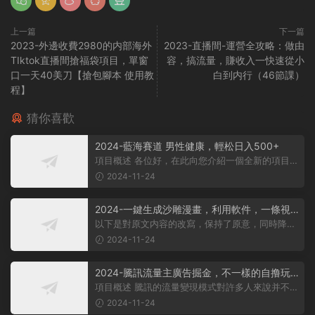
上一篇
下一篇
2023-外邊收費2980的内部海外
2023-直播間-運營全攻略：做由
TIktok直播間搶福袋項目，單窗
容，搞流量，賺收入一快速從小
口一天40美刀【搶包腳本 使用教
白到内行（46節課）
程】
猜你喜歡
2024-藍海賽道 男性健康，輕松日入500+
項目概述 各位好，在此向您介紹一個全新的項目，
它聚焦于男性健康領域。衆所周知...
2024-11-24
2024-一鍵生成沙雕漫畫，利用軟件，一條視
頻播放12W+，單日變現1000+
以下是對原文内容的改寫，保持了原意，同時降低
了相似度： 動畫項目概述 在當...
2024-11-24
2024-騰訊流量主廣告掘金，不一樣的自撸玩
法，日賺500-1000+，無設備要求
項目概述 騰訊的流量變現模式對許多人來說并不陌
生，大多數人對其盈利方式有所了...
2024-11-24