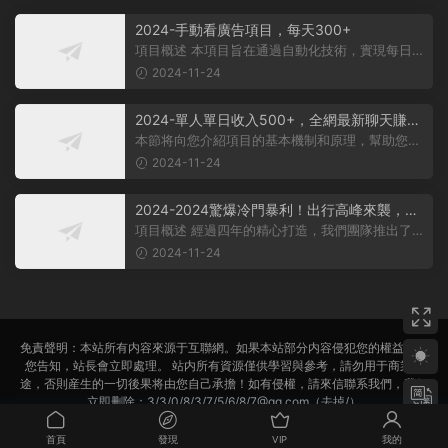
2024-手動看廣告項目，每天300+
項目概述 本項目旨在通過自動化技術，實現每日觀
看廣告超過300次的目标。 課程内...
2024-11-24
2024-單人單日收入500+，全網最新聊天賺
米！适合所有人群簡單暴力！
本節将向您介紹項目的基本機制和原理，幫助您理
解項目的基本概念。 在項目實施前...
2024-11-24
2024-2024驚爆冷門暴利！出行高峰來襲，裏
程積分，高爆發期，一單300+—2000+，月入
項目概述 經過四年的精心打造，我們團隊推出了一
過萬不是夢！
個從未對外公布的項目——利用裏...
2024-11-24
免責聲明：本站所有内容來源于互聯網。如果本站部分内容侵犯您的權益，請
您告知，站長會立即處理。 站内所有資源僅供學習與參考，請勿用于商業用
途，否則産生的一切後果将由您自己承擔！如有侵權，請來信聯系我們，我們
立即删除：3/3/0/8/3/7/5/6/8/7@qq.com（去掉/）
備案号:
蘇ICP備2022022702号-1
首頁
發現
VIP
我的