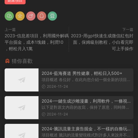
副業項目
上一篇
下一篇
2023-信息差項目，利用國外解碼
2023-用gpt快速生成微信紅包封
平台掘金，成本1塊錢，利潤10
面，保姆級别教程，小白看完即
，輕松月入1萬
可上手操作
猜你喜歡
2024-藍海賽道 男性健康，輕松日入500+
項目概述 各位好，在此向您介紹一個全新的項目，
它聚焦于男性健康領域。衆所周知...
2024-11-24
2024-一鍵生成沙雕漫畫，利用軟件，一條視
頻播放12W+，單日變現1000+
以下是對原文内容的改寫，保持了原意，同時降低
了相似度： 動畫項目概述 在當...
2024-11-24
2024-騰訊流量主廣告掘金，不一樣的自撸玩
法，日賺500-1000+，無設備要求
項目概述 騰訊的流量變現模式對許多人來說并不陌