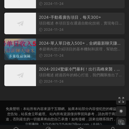
生，大多數人對其盈利方式有所了...
2024-11-24
2024-手動看廣告項目，每天300+
項目概述 本項目旨在通過自動化技術，實現每日觀
看廣告超過300次的目标。 課程内...
2024-11-24
2024-單人單日收入500+，全網最新聊天賺
米！适合所有人群簡單暴力！
本節将向您介紹項目的基本機制和原理，幫助您理
解項目的基本概念。 在項目實施前...
2024-11-24
2024-2024驚爆冷門暴利！出行高峰來襲，裏
程積分，高爆發期，一單300+—2000+，月入
項目概述 經過四年的精心打造，我們團隊推出了一
過萬不是夢！
個從未對外公布的項目——利用裏...
2024-11-24
免責聲明：本站所有内容來源于互聯網。如果本站部分内容侵犯您的權益，請
您告知，站長會立即處理。 站内所有資源僅供學習與參考，請勿用于商業用
途，否則産生的一切後果将由您自己承擔！如有侵權，請來信聯系我們，我們
立即删除：3/3/0/8/3/7/5/6/8/7@qq.com（去掉/）