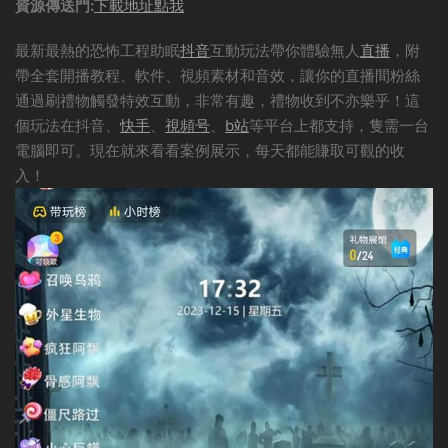
資源傳送門:
下載地址點我
最新最熱的恐怖工程助眠
抖音
互動玩法帶你體驗無人
直播
，附
帶全套開播教程、軟件、視頻素材和音效，讓你的直播間粉絲
通過刷禮物觸發特效互動，非常有趣，禮物收到不亦樂乎！這
個玩法在抖音、
快手
、
視頻号
、
b站
等平台上都支持，隻需一台
電腦即可。現在就來看看案例展示，每天都能賺取可觀的收
入！