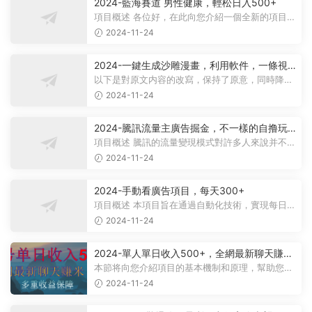
2024-藍海賽道 男性健康，輕松日入500+
項目概述 各位好，在此向您介紹一個全新的項目，
它聚焦于男性健康領域。衆所周知...
2024-11-24
2024-一鍵生成沙雕漫畫，利用軟件，一條視
頻播放12W+，單日變現1000+
以下是對原文内容的改寫，保持了原意，同時降低
了相似度： 動畫項目概述 在當...
2024-11-24
2024-騰訊流量主廣告掘金，不一樣的自撸玩
法，日賺500-1000+，無設備要求
項目概述 騰訊的流量變現模式對許多人來說并不陌
生，大多數人對其盈利方式有所了...
2024-11-24
2024-手動看廣告項目，每天300+
項目概述 本項目旨在通過自動化技術，實現每日觀
看廣告超過300次的目标。 課程内...
2024-11-24
2024-單人單日收入500+，全網最新聊天賺
米！适合所有人群簡單暴力！
本節将向您介紹項目的基本機制和原理，幫助您理
解項目的基本概念。 在項目實施前...
2024-11-24