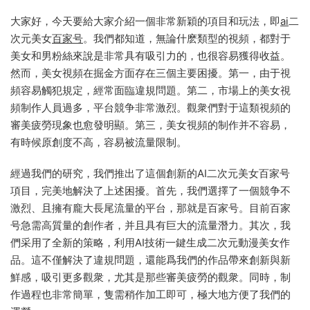
大家好，今天要給大家介紹一個非常新穎的項目和玩法，即
ai
二
次元美女
百家号
。我們都知道，無論什麽類型的視頻，都對于
美女和男粉絲來說是非常具有吸引力的，也很容易獲得收益。
然而，美女視頻在掘金方面存在三個主要困擾。第一，由于視
頻容易觸犯規定，經常面臨違規問題。第二，市場上的美女視
頻制作人員過多，平台競争非常激烈。觀衆們對于這類視頻的
審美疲勞現象也愈發明顯。第三，美女視頻的制作并不容易，
有時候原創度不高，容易被流量限制。
經過我們的研究，我們推出了這個創新的AI二次元美女百家号
項目，完美地解決了上述困擾。首先，我們選擇了一個競争不
激烈、且擁有龐大長尾流量的平台，那就是百家号。目前百家
号急需高質量的創作者，并且具有巨大的流量潛力。其次，我
們采用了全新的策略，利用AI技術一鍵生成二次元動漫美女作
品。這不僅解決了違規問題，還能爲我們的作品帶來創新與新
鮮感，吸引更多觀衆，尤其是那些審美疲勞的觀衆。同時，制
作過程也非常簡單，隻需稍作加工即可，極大地方便了我們的