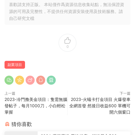
喜歡請支持正版。 本站僅作爲資源信息收集站點，無法保證資
源的可用及完整性，不提供任何資源安裝使用及技術服務。請
自己研究文檔
0
副業項目
上一篇
下一篇
2023-冷門撸美金項目：隻需無腦
2023-火蟻卡打金項目 火爆發車
發帖子，每月1000刀，小白輕松
全網首發 然後日收益600 單機可
掌握
開六個窗口
猜你喜歡