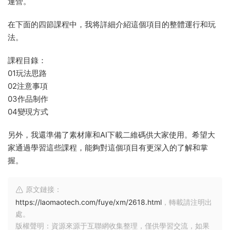
運營。
在下面的四節課程中，我将詳細介紹這個項目的整體運行和玩
法。
課程目錄：
01玩法思路
02注意事項
03作品制作
04變現方式
另外，我還準備了素材庫和AI下載二維碼供大家使用。希望大
家通過學習這些課程，能夠對這個項目有更深入的了解和掌
握。
原文鏈接：
https://laomaotech.com/fuye/xm/2618.html
，轉載請注明出
處。
版權聲明：資源來源于互聯網收集整理，僅供學習交流，如果