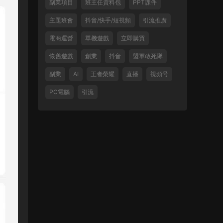
副業項目
班主任資料包
PPT課件
主題班會
抖音/快手/短視頻
引流推廣
電商運營
單機遊戲
立即購買
懷舊遊戲
創業
抖音
盟軍敢死隊
副業
AI
王者榮耀
直播
視頻号
PC電腦
引流