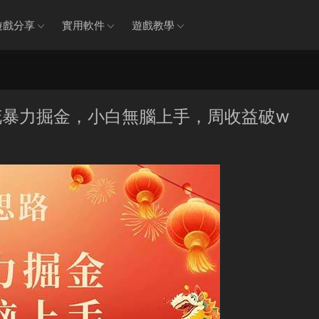
遊戲分享
實用軟件
遊戲教學
煙花暴力掘金，小白無腦上手，周收益破w