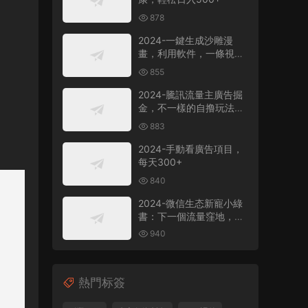
878
2024-一鍵生成沙雕漫
畫，利用軟件，一條視頻
播放12W+，單日變現
855
1000+
2024-騰訊流量主廣告掘
金，不一樣的自撸玩法，
日賺500-1000+，無設備
883
要求
2024-手動看廣告項目，
每天300+
840
2024-微信生态新寵小綠
書：下一個流量窪地，粉
絲質量超高，日引
940
500+精準創業粉，
熱門标簽