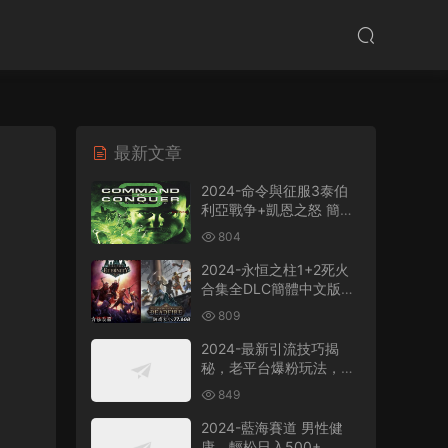
最新文章
2024-命令與征服3泰伯
利亞戰争+凱恩之怒 簡體
中文版電腦PC單機RPG遊
804
戲即時戰略+支持
win7/win8/win10/win11
2024-永恒之柱1+2死火
合集全DLC簡體中文版電
腦PC單機RPG遊戲
809
2024-最新引流技巧揭
秘，老平台爆粉玩法，單
人單号日引300+創業
849
粉，作品可直接被百度收
錄
2024-藍海賽道 男性健
康，輕松日入500+