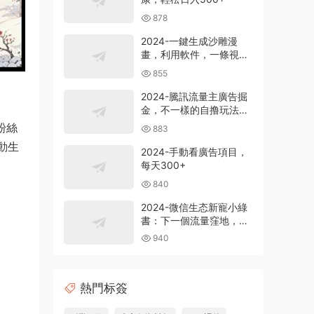
878
2024-一鍵生成沙雕漫
畫，利用軟件，一條視頻
播放12W+，單日變現
855
1000+
2024-騰訊流量主廣告掘
金，不一樣的自撸玩法，
日賺500-1000+，無設備
粉絲
883
要求
動生
2024-手動看廣告項目，
每天300+
840
2024-微信生态新寵小綠
書：下一個流量窪地，粉
絲質量超高，日引
940
500+精準創業粉，
熱門标簽