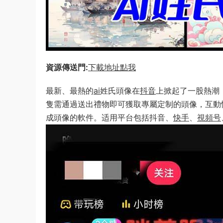
資源傳送門:
下載地址點我
最新、最熱的
ai
姓氏頭像在
抖音
上掀起了一股熱潮
隻需通過送出禮物即可獲取專屬定制的頭像，互動
成頭像的軟件。适用平台包括抖音、
快手
、
視頻号