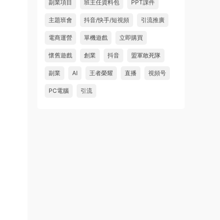
副業項目
班主任資料包
PPT課件
主題班會
抖音/快手/短視頻
引流推廣
電商運營
單機遊戲
立即購買
懷舊遊戲
創業
抖音
盟軍敢死隊
副業
AI
王者榮耀
直播
視頻号
PC電腦
引流