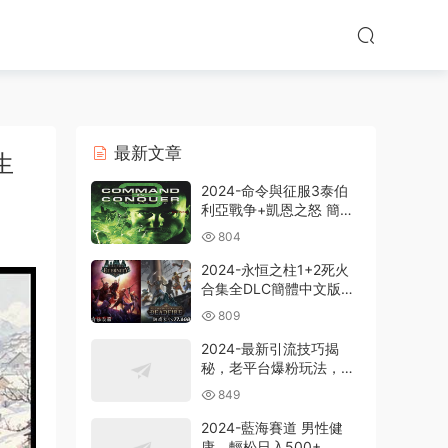
最新文章
生
2024-命令與征服3泰伯
利亞戰争+凱恩之怒 簡體
中文版電腦PC單機RPG遊
804
戲即時戰略+支持
win7/win8/win10/win11
2024-永恒之柱1+2死火
合集全DLC簡體中文版電
腦PC單機RPG遊戲
809
2024-最新引流技巧揭
秘，老平台爆粉玩法，單
人單号日引300+創業
849
粉，作品可直接被百度收
錄
2024-藍海賽道 男性健
康，輕松日入500+