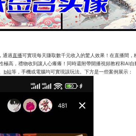
，通過
直播
可實現每天賺取數千元收入的驚人效果！在直播間，
性極高，禮物收到讓人心癢癢！同時還附帶開播視頻教程和AI自
、
b站
等，手機或電腦均可實現該玩法。下方是一些案例展示：