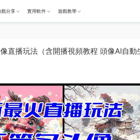
遊戲分享
實用軟件
遊戲教學
名頭像直播玩法（含開播視頻教程 頭像AI自動