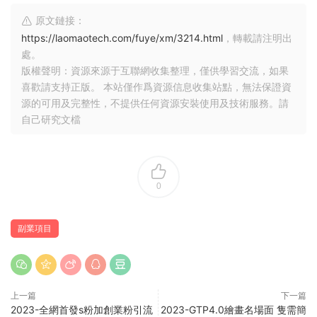
原文鏈接：
https://laomaotech.com/fuye/xm/3214.html
，轉載請注明出
處。
版權聲明：資源來源于互聯網收集整理，僅供學習交流，如果
喜歡請支持正版。 本站僅作爲資源信息收集站點，無法保證資
源的可用及完整性，不提供任何資源安裝使用及技術服務。請
自己研究文檔
0
副業項目
上一篇
下一篇
2023-全網首發s粉加創業粉引流
2023-GTP4.0繪畫名場面 隻需簡