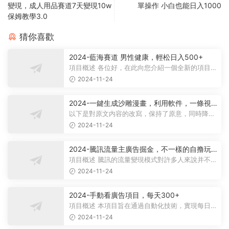
變現，成人用品賽道7天變現10w
單操作 小白也能日入1000
保姆教學3.0
猜你喜歡
2024-藍海賽道 男性健康，輕松日入500+
項目概述 各位好，在此向您介紹一個全新的項目，
它聚焦于男性健康領域。衆所周知...
2024-11-24
2024-一鍵生成沙雕漫畫，利用軟件，一條視
頻播放12W+，單日變現1000+
以下是對原文内容的改寫，保持了原意，同時降低
了相似度： 動畫項目概述 在當...
2024-11-24
2024-騰訊流量主廣告掘金，不一樣的自撸玩
法，日賺500-1000+，無設備要求
項目概述 騰訊的流量變現模式對許多人來說并不陌
生，大多數人對其盈利方式有所了...
2024-11-24
2024-手動看廣告項目，每天300+
項目概述 本項目旨在通過自動化技術，實現每日觀
看廣告超過300次的目标。 課程内...
2024-11-24