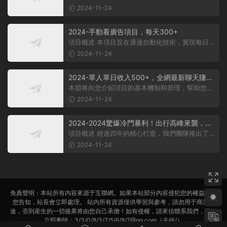
生，大多數人對其盈利方式有所了...
2024-11-24
2024-手動看廣告項目，每天300+
項目概述 本項目旨在通過自動化技術，實現每日觀
看廣告超過300次的目标。 課程内...
2024-11-24
2024-單人單日收入500+，全網最新聊天賺
米！适合所有人群簡單暴力！
本節将向您介紹項目的基本機制和原理，幫助您理
解項目的基本概念。 在項目實施前...
2024-11-24
2024-2024驚爆冷門暴利！出行高峰來襲，裏
程積分，高爆發期，一單300+—2000+，月入
項目概述 經過四年的精心打造，我們團隊推出了一
過萬不是夢！
個從未對外公布的項目——利用裏...
2024-11-24
免責聲明：本站所有内容來源于互聯網。如果本站部分内容侵犯您的權益，請
您告知，站長會立即處理。 站内所有資源僅供學習與參考，請勿用于商業用
途，否則産生的一切後果将由您自己承擔！如有侵權，請來信聯系我們，我們
立即删除：3/3/0/8/3/7/5/6/8/7@qq.com（去掉/）