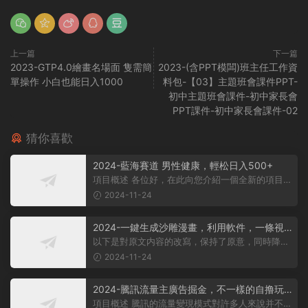
上一篇
下一篇
2023-GTP4.0繪畫名場面 隻需簡
2023-(含PPT模闆)班主任工作資
單操作 小白也能日入1000
料包-【03】主題班會課件PPT-
初中主題班會課件-初中家長會
PPT課件-初中家長會課件-02
猜你喜歡
2024-藍海賽道 男性健康，輕松日入500+
項目概述 各位好，在此向您介紹一個全新的項目，
它聚焦于男性健康領域。衆所周知...
2024-11-24
2024-一鍵生成沙雕漫畫，利用軟件，一條視
頻播放12W+，單日變現1000+
以下是對原文内容的改寫，保持了原意，同時降低
了相似度： 動畫項目概述 在當...
2024-11-24
2024-騰訊流量主廣告掘金，不一樣的自撸玩
法，日賺500-1000+，無設備要求
項目概述 騰訊的流量變現模式對許多人來說并不陌