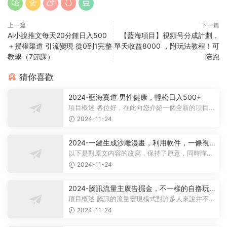
上一篇
下一篇
Ai小說推文每天20分鍾日入500
【藍海項目】視頻号分成計劃，
＋授權渠道 引流變現 從0到1完整
單天收益8000 ，附玩法教程！可
教學（7節課）
陪跑
猜你喜歡
2024-藍海賽道 男性健康，輕松日入500+
項目概述 各位好，在此向您介紹一個全新的項目，
它聚焦于男性健康領域。衆所周知...
2024-11-24
2024-一鍵生成沙雕漫畫，利用軟件，一條視
頻播放12W+，單日變現1000+
以下是對原文内容的改寫，保持了原意，同時降低
了相似度： 動畫項目概述 在當...
2024-11-24
2024-騰訊流量主廣告掘金，不一樣的自撸玩
法，日賺500-1000+，無設備要求
項目概述 騰訊的流量變現模式對許多人來說并不陌
生，大多數人對其盈利方式有所了...
2024-11-24