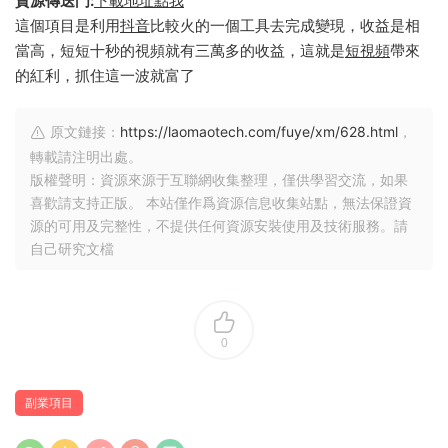
資源傳送門:
下載地址點我
這個項目是利用
抖音
比較火的一個工具去完成變現，收益是相
當高，短短十秒的視頻就有三萬多的收益，這就是
短視頻
帶來
的紅利，抓住這一波就富了
原文鏈接：
https://laomaotech.com/fuye/xm/628.html
，
轉載請注明出處。
版權聲明：資源來源于互聯網收集整理，僅供學習交流，如果
喜歡請支持正版。 本站僅作爲資源信息收集站點，無法保證資
源的可用及完整性，不提供任何資源安裝使用及技術服務。請
自己研究文檔
0
副業項目