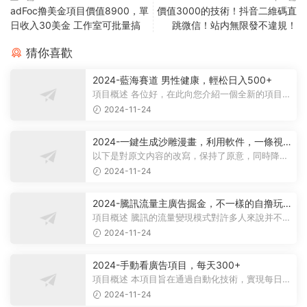
adFoc撸美金項目價值8900，單
價值3000的技術！抖音二維碼直
日收入30美金 工作室可批量搞
跳微信！站内無限發不違規！
猜你喜歡
2024-藍海賽道 男性健康，輕松日入500+
項目概述 各位好，在此向您介紹一個全新的項目，
它聚焦于男性健康領域。衆所周知...
2024-11-24
2024-一鍵生成沙雕漫畫，利用軟件，一條視
頻播放12W+，單日變現1000+
以下是對原文内容的改寫，保持了原意，同時降低
了相似度： 動畫項目概述 在當...
2024-11-24
2024-騰訊流量主廣告掘金，不一樣的自撸玩
法，日賺500-1000+，無設備要求
項目概述 騰訊的流量變現模式對許多人來說并不陌
生，大多數人對其盈利方式有所了...
2024-11-24
2024-手動看廣告項目，每天300+
項目概述 本項目旨在通過自動化技術，實現每日觀
看廣告超過300次的目标。 課程内...
2024-11-24