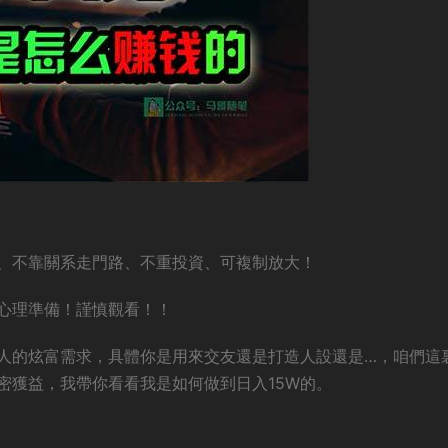
、不靠關系走門路、不重投資、可複制放大！
心理準備！謹慎觀看！！
人的炫富需求，具體你是用來交友還是打造人設還是…，咱們這
密獲益，我帶你看看我是如何做到日入15W的。