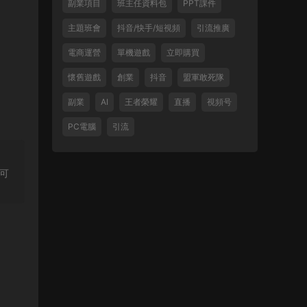
副業項目
班主任資料包
PPT課件
主題班會
抖音/快手/短視頻
引流推廣
電商運營
單機遊戲
立即購買
懷舊遊戲
創業
抖音
盟軍敢死隊
副業
AI
王者榮耀
直播
視頻号
PC電腦
引流
可