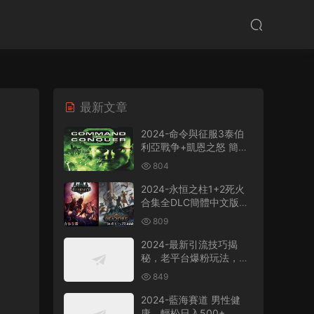
最新文章
2024-命令與征服3泰伯
利亞戰争+凱恩之怒 簡體
中文版電腦PC單機RPG遊
804
戲即時戰略+支持
win7/win8/win10/win11
2024-永恒之柱1+2死火
合集全DLC簡體中文版電
腦PC單機RPG遊戲
809
2024-最新引流技巧揭
秘，老平台爆粉玩法，單
人單号日引300+創業
849
粉，作品可直接被百度收
錄
2024-藍海賽道 男性健
康，輕松日入500+