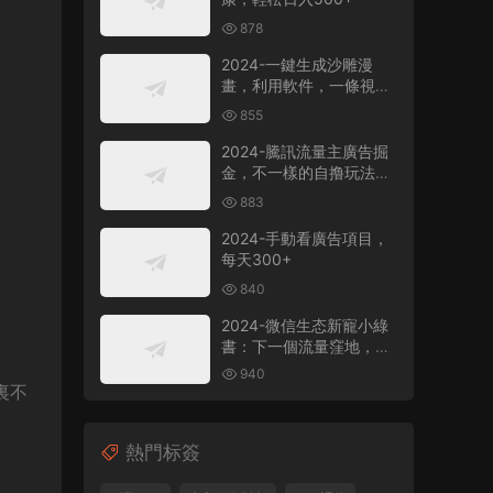
878
2024-一鍵生成沙雕漫
畫，利用軟件，一條視頻
播放12W+，單日變現
855
1000+
2024-騰訊流量主廣告掘
金，不一樣的自撸玩法，
日賺500-1000+，無設備
883
要求
2024-手動看廣告項目，
每天300+
840
2024-微信生态新寵小綠
書：下一個流量窪地，粉
絲質量超高，日引
940
500+精準創業粉，
裏不
熱門标簽