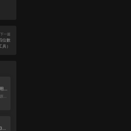
下一篇
四位數
工具）
利用
單日
原
300