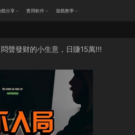
遊戲分享
實用軟件
遊戲教學
悶聲發财的小生意，日賺15萬!!!