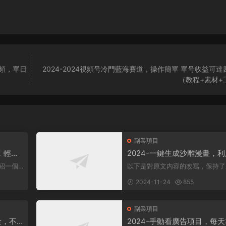
視頻，單日
2024-2024視頻号冷門藍海賽道，操作簡單 單号收益可達
（教程+素材+
副業項目
，輕松
2024-一鍵生成沙雕漫畫，
軟件，一條視頻播放12W+，
以下是對原文内容的改寫，保持了
變現1000+
康領域。
意，同時降低了相似度： 動畫項目概
2024-11-24
855
述 在當...
副業項目
金，不
2024-手動看廣告項目，每天