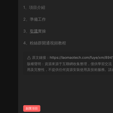
1、項目介紹
2、準備工作
3、
引流
實操
4、粉絲群開通視頻教程
原文鏈接：
https://laomaotech.com/fuye/xm/8941
版權聲明：資源來源于互聯網收集整理，僅供學習交流
用及完整性，不提供任何資源安裝使用及技術服務。請
副業項目