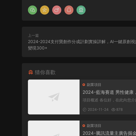
上一篇
2024-2024支付寶創作分成計劃實操詳解，AI一鍵原創
變現300+
猜你喜歡
副業項目
2024-藍海賽道 男性健康
日入500+
項目概述 各位好，在此向您介紹一個
全新的項目，它聚焦于男性健
2024-11-24
878
衆所周知...
副業項目
2024-騰訊流量主廣告掘