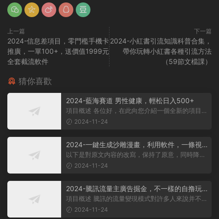
上一篇
下一篇
2024-信息差項目，零門檻手機卡
2024-小紅書引流知識科普合集，
推廣，一單100+，送價值1999元
帶你玩轉小紅書各種引流方法
全套截流軟件
（59節文檔課）
猜你喜歡
2024-藍海賽道 男性健康，輕松日入500+
項目概述 各位好，在此向您介紹一個全新的項目，
它聚焦于男性健康領域。衆所周知...
2024-11-24
2024-一鍵生成沙雕漫畫，利用軟件，一條視
頻播放12W+，單日變現1000+
以下是對原文内容的改寫，保持了原意，同時降低
了相似度： 動畫項目概述 在當...
2024-11-24
2024-騰訊流量主廣告掘金，不一樣的自撸玩
法，日賺500-1000+，無設備要求
項目概述 騰訊的流量變現模式對許多人來說并不陌
生，大多數人對其盈利方式有所了...
2024-11-24