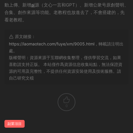
動上傳、新增
ai
源（文心一言和GPT）、新增公衆号原創聲明、
合集、創作來源等功能。老教程也放進去了，不會搭建的，先
看老教程。
原文鏈接：
https://laomaotech.com/fuye/xm/9005.html
，轉載請注明出
處。
版權聲明：資源來源于互聯網收集整理，僅供學習交流，如果
喜歡請支持正版。 本站僅作爲資源信息收集站點，無法保證資
源的可用及完整性，不提供任何資源安裝使用及技術服務。請
自己研究文檔
0
副業項目