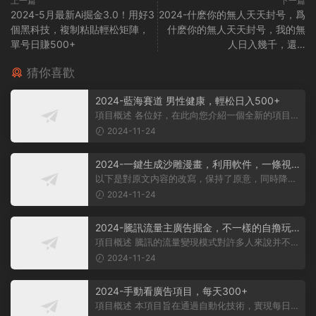
上一篇
下一篇
2024-5月最新Ai掘金3.0！用好3
2024-什麽你的無人天天封号，爲
個黑科技，複制粘貼輕松矩陣，
什麽你的無人天天封号，我的無
單号日賺500+
人日入幾千，還…
猜你喜歡
2024-藍海賽道 男性健康，輕松日入500+
項目概述 各位好，在此向您介紹一個全新的項目，
它聚焦于男性健康領域。衆所周知...
2024-11-24
2024-一鍵生成沙雕漫畫，利用軟件，一條視
頻播放12W+，單日變現1000+
以下是對原文内容的改寫，保持了原意，同時降低
了相似度： 動畫項目概述 在當...
2024-11-24
2024-騰訊流量主廣告掘金，不一樣的自撸玩
法，日賺500-1000+，無設備要求
項目概述 騰訊的流量變現模式對許多人來說并不陌
生，大多數人對其盈利方式有所了...
2024-11-24
2024-手動看廣告項目，每天300+
項目概述 本項目旨在通過自動化技術，實現每日觀