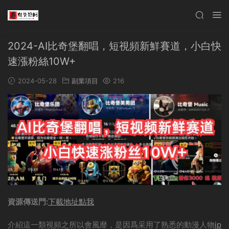
2024-AI比奇堡翻唱，短視頻新鮮賽道，小白快
速漲粉絲10W+
2024-05-28
副業項目
216
資源傳送門:
下載地址點我
介紹這一類視頻之所以會風靡，是因爲采用了熟悉的動漫人物
ip