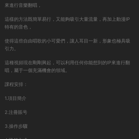
來進行音樂翻唱，
這樣的方法既簡單易行，又能夠吸引大量流量，再加上動漫IP
特有的音色，
使得這些自由唱歌的小可愛們，讓人耳目一新，形象也極具吸
引力。
這種視頻現在剛剛興起，可以利用任何你能想到的IP來進行翻
唱，屬于一個充滿機會的領域。
課程安排：
1.項目簡介
2.注冊賬号
3.操作步驟