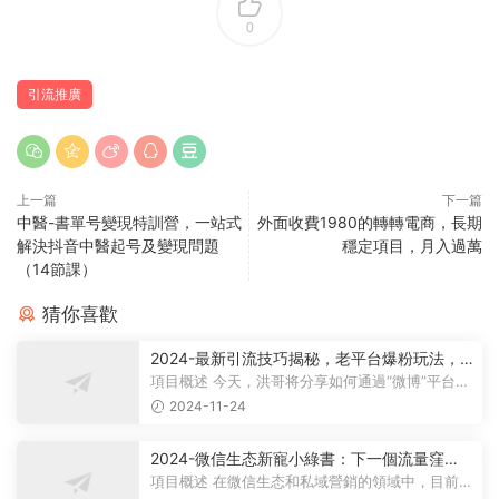
0
引流推廣
上一篇
下一篇
中醫-書單号變現特訓營，一站式
外面收費1980的轉轉電商，長期
解決抖音中醫起号及變現問題
穩定項目，月入過萬
（14節課）
猜你喜歡
2024-最新引流技巧揭秘，老平台爆粉玩法，
單人單号日引300+創業粉，作品可直接被百度
項目概述 今天，洪哥将分享如何通過“微博”平台吸
收錄
引高質量的創業流量，這是我們工...
2024-11-24
2024-微信生态新寵小綠書：下一個流量窪
地，粉絲質量超高，日引500+精準創業粉，
項目概述 在微信生态和私域營銷的領域中，目前正