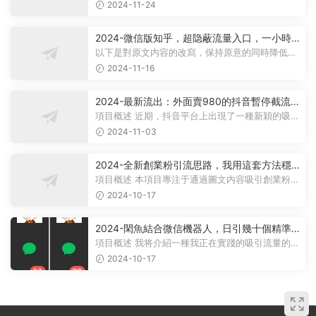
興起一股新的流量紅利和卓越的...
2024-11-24
2024-微信版知乎，超隐蔽流量入口，一小時
引流100人，粉絲質量超高
以下是對原文内容的改寫，保持原意的同時降低了
相似度： 項目概述 在2024年微...
2024-11-16
2024-最新流出：外面賣980的抖音暫停截流
技術單條視頻安全引流創業粉300+
項目概述 近期，抖音平台上出現了一種新穎的吸引
流量的方法：當用戶暫停觀看視頻...
2024-11-03
2024-全新創業粉引流思路，我用這套方法穩
定日引200+創業粉
項目概述 本項目專注于通過圖文内容吸引創業粉
絲，并将他們引導至微信公衆号。我...
2024-10-17
2024-閑魚結合微信機器人，日引幾十個精準
粉
項目概述 我将介紹一種我正在實踐的吸引流量的策
略。 這種策略操作起來非常簡單...
2024-10-17