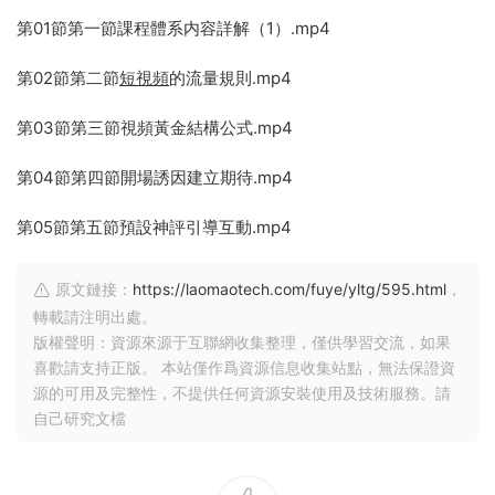
第01節第一節課程體系内容詳解（1）.mp4
第02節第二節
短視頻
的流量規則.mp4
第03節第三節視頻黃金結構公式.mp4
第04節第四節開場誘因建立期待.mp4
第05節第五節預設神評引導互動.mp4
原文鏈接：
https://laomaotech.com/fuye/yltg/595.html
，
轉載請注明出處。
版權聲明：資源來源于互聯網收集整理，僅供學習交流，如果
喜歡請支持正版。 本站僅作爲資源信息收集站點，無法保證資
源的可用及完整性，不提供任何資源安裝使用及技術服務。請
自己研究文檔