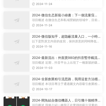
收錄
引高質量的創業流量，這是我們工...
2024-11-24
2024-微信生态新寵小綠書：下一個流量窪
地，粉絲質量超高，日引500+精準創業粉，
項目概述 在微信生态和私域營銷的領域中，目前正
興起一股新的流量紅利和卓越的...
2024-11-24
2024-微信版知乎，超隐蔽流量入口，一小時
引流100人，粉絲質量超高
以下是對原文内容的改寫，保持原意的同時降低了
相似度： 項目概述 在2024年微...
2024-11-16
2024-最新流出：外面賣980的抖音暫停截流
技術單條視頻安全引流創業粉300+
項目概述 近期，抖音平台上出現了一種新穎的吸引
流量的方法：當用戶暫停觀看視頻...
2024-11-03
2024-全新創業粉引流思路，我用這套方法穩
定日引200+創業粉
項目概述 本項目專注于通過圖文内容吸引創業粉
絲，并将他們引導至微信公衆号。我...
2024-10-17
2024-閑魚結合微信機器人，日引幾十個精準
粉
項目概述 我将介紹一種我正在實踐的吸引流量的策