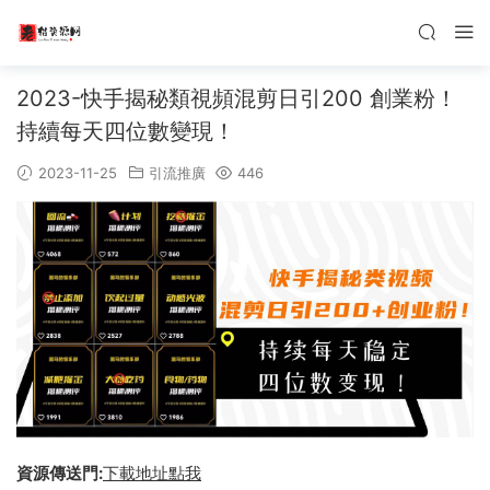
2023-快手揭秘類視頻混剪日引200 創業粉！
持續每天四位數變現！
2023-11-25
引流推廣
446
資源傳送門:
下載地址點我