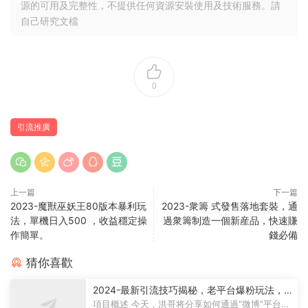
源的可用及完整性，不提供任何資源安裝使用及技術服務。請
自己研究文檔
0
引流推廣
上一篇
下一篇
2023-魔獸巫妖王80版本暴利玩
2023-衆籌 式發售落地套裝，通
法，單機日入500 ，收益穩定操
過衆籌制造一個新産品，快速賺
作簡單。
錢必備
猜你喜歡
2024-最新引流技巧揭秘，老平台爆粉玩法，
單人單号日引300+創業粉，作品可直接被百度
項目概述 今天，洪哥将分享如何通過“微博”平台吸