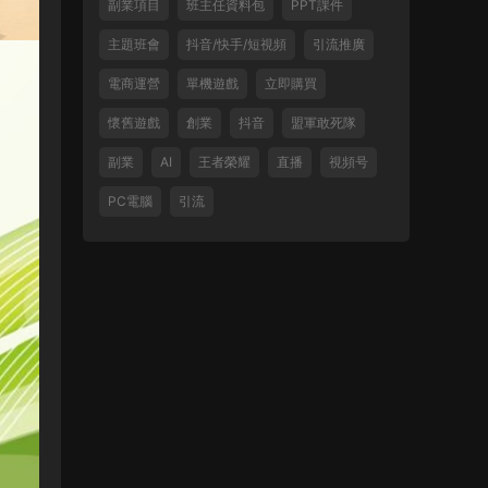
副業項目
班主任資料包
PPT課件
主題班會
抖音/快手/短視頻
引流推廣
電商運營
單機遊戲
立即購買
懷舊遊戲
創業
抖音
盟軍敢死隊
副業
AI
王者榮耀
直播
視頻号
PC電腦
引流