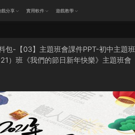
遊戲分享
實用軟件
遊戲教學
資料包-【03】主題班會課件PPT-初中主題
（21）班《我們的節日新年快樂》主題班會