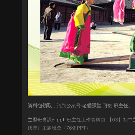
資料包領取
，請到公衆号:
老貓課堂
,回複
班主任
。
主題班會
課件
ppt
-班主任工作資料包-【03】初
快樂》主題班會（76張PPT）