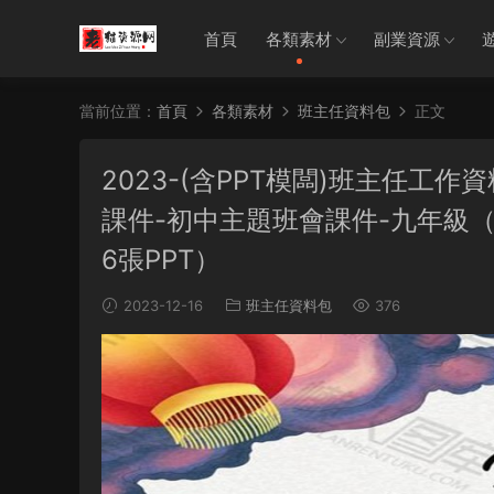
首頁
各類素材
副業資源
當前位置：
首頁
各類素材
班主任資料包
正文
2023-(含PPT模闆)班主任工作
課件-初中主題班會課件-九年級
6張PPT）
2023-12-16
班主任資料包
376