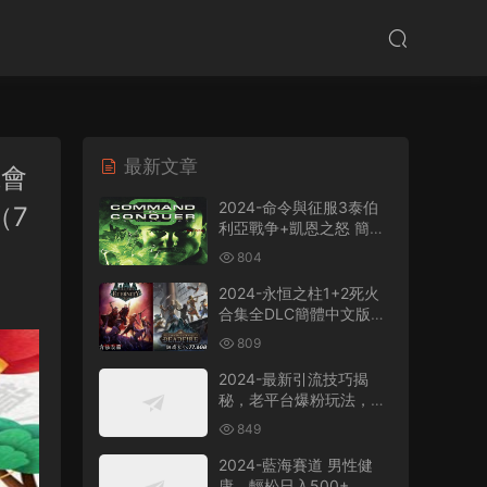
最新文章
班會
2024-命令與征服3泰伯
（7
利亞戰争+凱恩之怒 簡體
中文版電腦PC單機RPG遊
804
戲即時戰略+支持
win7/win8/win10/win11
2024-永恒之柱1+2死火
合集全DLC簡體中文版電
腦PC單機RPG遊戲
809
2024-最新引流技巧揭
秘，老平台爆粉玩法，單
人單号日引300+創業
849
粉，作品可直接被百度收
錄
2024-藍海賽道 男性健
康，輕松日入500+