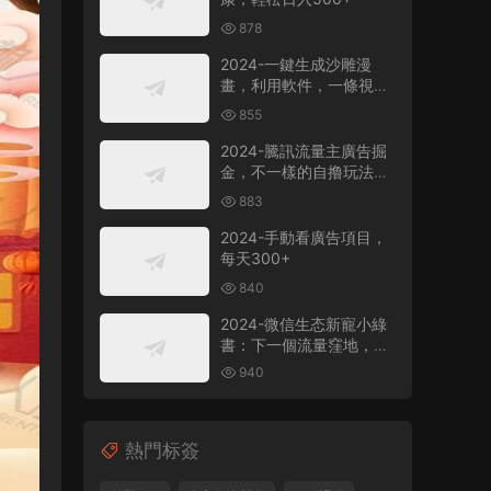
878
2024-一鍵生成沙雕漫
畫，利用軟件，一條視頻
播放12W+，單日變現
855
1000+
2024-騰訊流量主廣告掘
金，不一樣的自撸玩法，
日賺500-1000+，無設備
883
要求
2024-手動看廣告項目，
每天300+
840
2024-微信生态新寵小綠
書：下一個流量窪地，粉
絲質量超高，日引
940
500+精準創業粉，
熱門标簽