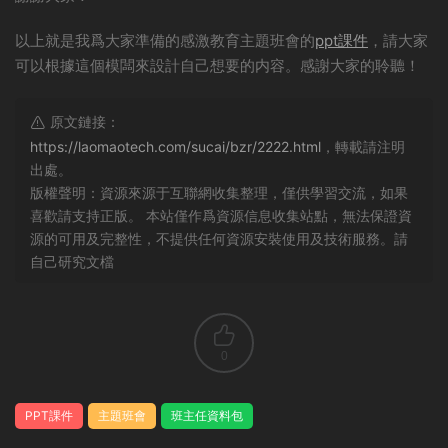
以上就是我爲大家準備的感激教育主題班會的
ppt課件
，請大家
可以根據這個模闆來設計自己想要的内容。感謝大家的聆聽！
原文鏈接：
https://laomaotech.com/sucai/bzr/2222.html
，轉載請注明
出處。
版權聲明：資源來源于互聯網收集整理，僅供學習交流，如果
喜歡請支持正版。 本站僅作爲資源信息收集站點，無法保證資
源的可用及完整性，不提供任何資源安裝使用及技術服務。請
自己研究文檔
0
PPT課件
主題班會
班主任資料包