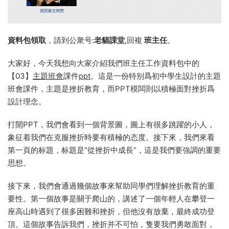
資料包領取
，請到公衆号:
老貓課堂
,回複
班主任
。
大家好，今天我想向大家介紹我們班主任工作資料包中的
【03】
主題班會
課件
ppt
。這是一份特别爲初中學生設計的主題
班會課件，主題是挫折教育，而PPT模闆則以積極面對挫折爲
設計理念。
打開PPT，我們會看到一個背景圖，圖上有很多跳躍的小人，
象征着我們在克服挫折時要有積極的态度。接下來，我們來看
第一頁的标題，标題是“從挫折中成長”，這是我們要強調的重要
思想。
接下來，我們會通過幾個故事來幫助同學們理解挫折教育的重
要性。第一個故事是關于爬山的，講述了一個年輕人在攀登一
座高山時遇到了很多困難和挫折，但他沒有放棄，最終成功登
頂。這個故事告訴我們，挫折并不可怕，隻要我們勇敢面對，