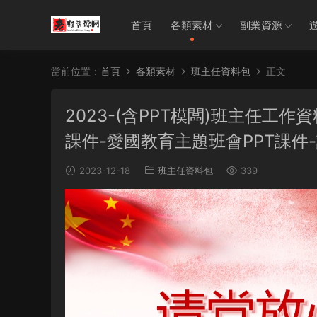
首頁
各類素材
副業資源
當前位置：
首頁
各類素材
班主任資料包
正文
2023-(含PPT模闆)班主任工作
課件-愛國教育主題班會PPT課件-
2023-12-18
班主任資料包
339