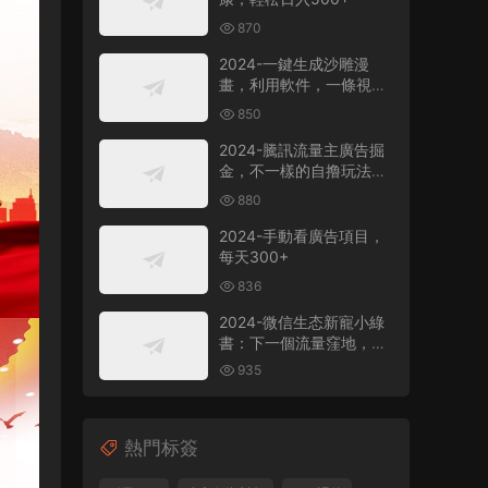
870
2024-一鍵生成沙雕漫
畫，利用軟件，一條視頻
播放12W+，單日變現
850
1000+
2024-騰訊流量主廣告掘
金，不一樣的自撸玩法，
日賺500-1000+，無設備
880
要求
2024-手動看廣告項目，
每天300+
836
2024-微信生态新寵小綠
書：下一個流量窪地，粉
絲質量超高，日引
935
500+精準創業粉，
熱門标簽