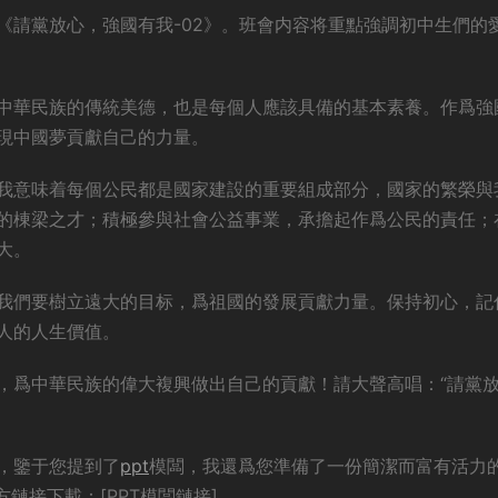
《請黨放心，強國有我-02》。班會内容将重點強調初中生們的
中華民族的傳統美德，也是每個人應該具備的基本素養。作爲強
現中國夢貢獻自己的力量。
我意味着每個公民都是國家建設的重要組成部分，國家的繁榮與
的棟梁之才；積極參與社會公益事業，承擔起作爲公民的責任；
大。
我們要樹立遠大的目标，爲祖國的發展貢獻力量。保持初心，記
人的人生價值。
，爲中華民族的偉大複興做出自己的貢獻！請大聲高唱：“請黨
，鑒于您提到了
ppt
模闆，我還爲您準備了一份簡潔而富有活力
鏈接下載：[PPT模闆鏈接]。