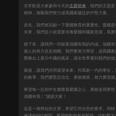
非常歡迎大家參與今天的
主題班會
，我們的主題是
精神，激勵我們努力成爲國家建設的中堅力量。
首先，我們來回顧一下愛國教育的重要性。愛國是
未來，我們從小就需要培養愛國和國家意識，爲實
接下來，讓我們一同探索強國有我的内涵。強國有
個人的努力息息相關。我們要努力學習，成爲國家
際舞台上展示中國的風采，讓全世界看到我們的強
最後，讓我們共同展望未來。作爲新一代的學生，
的教導，我們要堅定信念、勇敢擔當，努力實現個
希望每一位初中生都懷着愛國之心，勇敢追尋夢想
強國有我！”謝謝大家！
這是一個簡短的文章，希望它符合您的要求。同時
會課件PPT模闆，希望能對您有所幫助。請點擊下方