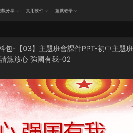
遊戲分享
實用軟件
遊戲教學
資料包-【03】主題班會課件PPT-初中主題
請黨放心 強國有我-02