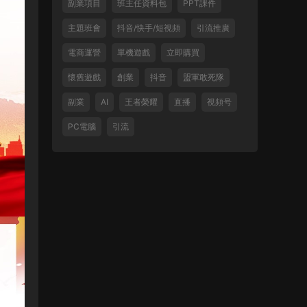
副業項目
班主任資料包
PPT課件
主題班會
抖音/快手/短視頻
引流推廣
電商運營
單機遊戲
立即購買
懷舊遊戲
創業
抖音
盟軍敢死隊
副業
AI
王者榮耀
直播
視頻号
PC電腦
引流