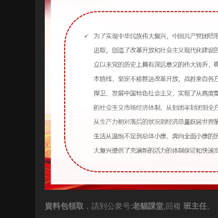
資料包領取
，請到公衆号:
老貓課堂
,回複
班主任
。