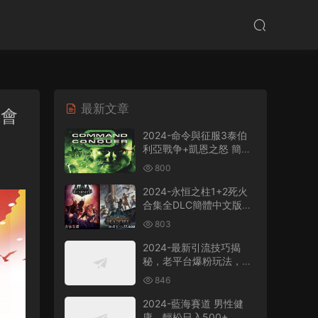
最新文章
班會
2024-命令與征服3泰伯
利亞戰争+凱恩之怒 簡體
中文版電腦PC單機RPG遊
800
戲即時戰略+支持
win7/win8/win10/win11
2024-永恒之柱1+2死火
合集全DLC簡體中文版電
腦PC單機RPG遊戲
803
2024-最新引流技巧揭
秘，老平台爆粉玩法，單
人單号日引300+創業
846
粉，作品可直接被百度收
錄
2024-藍海賽道 男性健
康，輕松日入500+