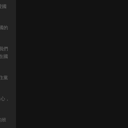
愛國
國的
我們
在國
住黨
放心，
的班