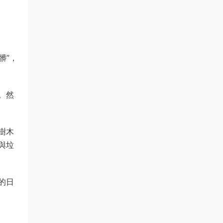
髒”，
。然
樹木
與垃
的日