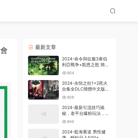
最新文章
班會
2024-命令與征服3泰伯
利亞戰争+凱恩之怒 簡體
中文版電腦PC單機RPG遊
804
戲即時戰略+支持
win7/win8/win10/win11
2024-永恒之柱1+2死火
合集全DLC簡體中文版電
腦PC單機RPG遊戲
808
2024-最新引流技巧揭
秘，老平台爆粉玩法，單
人單号日引300+創業
849
粉，作品可直接被百度收
錄
2024-藍海賽道 男性健
康，輕松日入500+