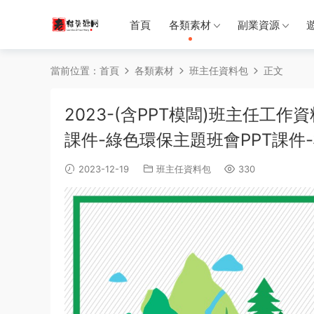
首頁
各類素材
副業資源
當前位置：
首頁
各類素材
班主任資料包
正文
2023-(含PPT模闆)班主任工作
課件-綠色環保主題班會PPT課件-
2023-12-19
班主任資料包
330