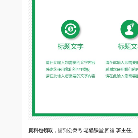
資料包領取
，請到公衆号:
老貓課堂
,回複
班主任
。