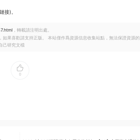
鏈接)。
7.html
，轉載請注明出處。
，如果喜歡請支持正版。 本站僅作爲資源信息收集站點，無法保證資源的
自己研究文檔
0