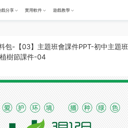
遊戲分享
實用軟件
遊戲教學
資料包-【03】主題班會課件PPT-初中主題
植樹節課件-04