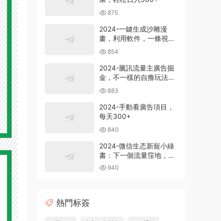
875
2024-一鍵生成沙雕漫
畫，利用軟件，一條視頻
播放12W+，單日變現
854
1000+
2024-騰訊流量主廣告掘
金，不一樣的自撸玩法，
日賺500-1000+，無設備
883
要求
2024-手動看廣告項目，
每天300+
840
2024-微信生态新寵小綠
書：下一個流量窪地，粉
絲質量超高，日引
940
500+精準創業粉，
熱門标簽