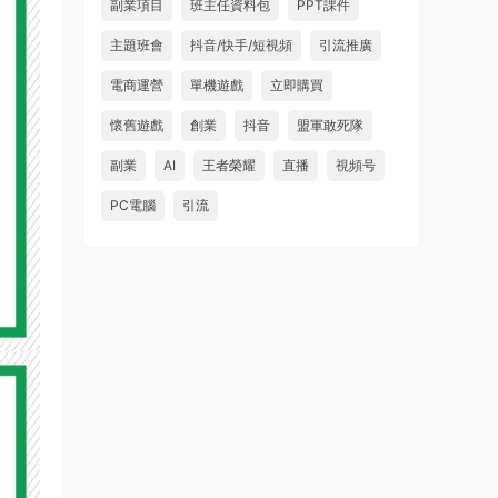
副業項目
班主任資料包
PPT課件
主題班會
抖音/快手/短視頻
引流推廣
電商運營
單機遊戲
立即購買
懷舊遊戲
創業
抖音
盟軍敢死隊
副業
AI
王者榮耀
直播
視頻号
PC電腦
引流