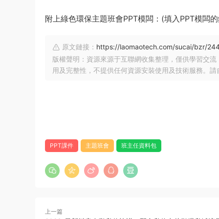
附上綠色環保主題班會PPT模闆：(填入PPT模闆的
原文鏈接：
https://laomaotech.com/sucai/bzr/244
版權聲明：資源來源于互聯網收集整理，僅供學習交流
用及完整性，不提供任何資源安裝使用及技術服務。請
PPT課件
主題班會
班主任資料包
上一篇