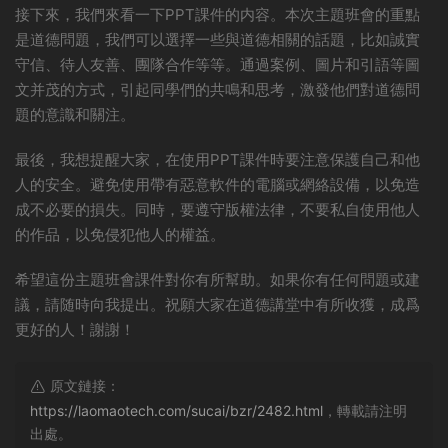
接下來，我們來看一下PPT課件的内容。本次主題班會的重點
是道德問題，我們可以選擇一些與道德相關的話題，比如誠實
守信、待人友善、團隊合作等等。通過案例、圖片和引語等圖
文并茂的方式，引起同學們的共鳴和思考，激發他們對道德問
題的意識和關注。
最後，我想提醒大家，在使用PPT課件時要注意保護自己和他
人的安全。避免使用帶有惡意軟件的電腦或網絡設備，以免造
成不必要的損失。同時，要遵守版權法律，不要私自使用他人
的作品，以免侵犯他人的權益。
希望這份主題班會課件對你有所幫助。如果你有任何問題或建
議，請随時向我提出。祝願大家在道德講堂中有所收獲，成爲
更好的人！謝謝！
原文鏈接：
https://laomaotech.com/sucai/bzr/2482.html
，轉載請注明
出處。