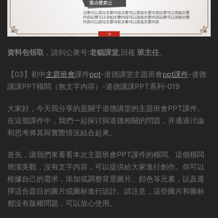
資料包領取
，請到公衆号:
老貓課堂
,回複
班主任
。
【03】初中
主題班會
課件
ppt
-道德講堂主題班會
ppt課件
-道德
講課PPT模闆（無文字内容）-道德講課PPT系列-019
大家好，今天我分享的是關于道德講堂的主題班會PPT課件。
在這個課件中，我們一起探讨與道德相關的問題，并通過讨論
和思考将其與實際情況結合起來。
首先，讓我們來看看本次主題班會PPT課件的模闆。這個模闆
簡潔美觀，沒有文字内容，可以提供給大家進行創作。你可以
根據自己的需求，添加或調整背景圖片、顔色等元素，以及選
擇适合題目的圖片或圖标進行設計。請注意，這些圖片和圖标
都沒有版權問題，可以放心使用。