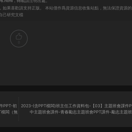
96.html
，轉載請注明出處。
，如果喜歡請支持正版。 本站僅作爲資源信息收集站點，無法保證資源的
自己研究文檔
0
件PPT-初
2023-(含PPT模闆)班主任工作資料包-【03】主題班會課件P
T模闆（無
中主題班會課件-青春勵志主題班會PPT課件-勵志主題班會