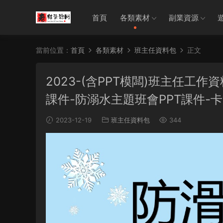
首頁
各類素材
副業資源
當前位置：
首頁
各類素材
班主任資料包
正文
2023-(含PPT模闆)班主任工作
課件-防溺水主題班會PPT課件-
2023-12-19
班主任資料包
344