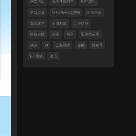
副業項目
班主任資料包
PPT課件
主題班會
抖音/快手/短視頻
引流推廣
電商運營
單機遊戲
立即購買
懷舊遊戲
創業
抖音
盟軍敢死隊
副業
AI
王者榮耀
直播
視頻号
PC電腦
引流