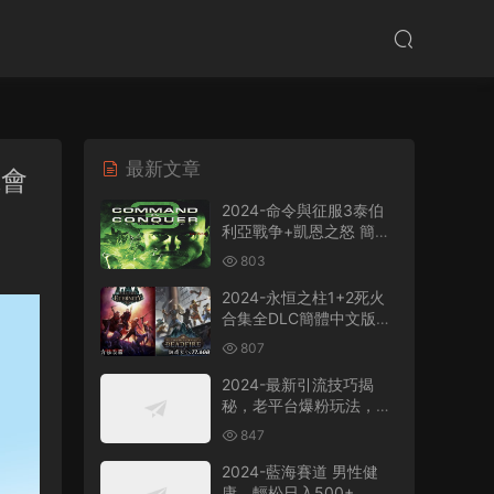
最新文章
班會
2024-命令與征服3泰伯
利亞戰争+凱恩之怒 簡體
中文版電腦PC單機RPG遊
803
戲即時戰略+支持
win7/win8/win10/win11
2024-永恒之柱1+2死火
合集全DLC簡體中文版電
腦PC單機RPG遊戲
807
2024-最新引流技巧揭
秘，老平台爆粉玩法，單
人單号日引300+創業
847
粉，作品可直接被百度收
錄
2024-藍海賽道 男性健
康，輕松日入500+