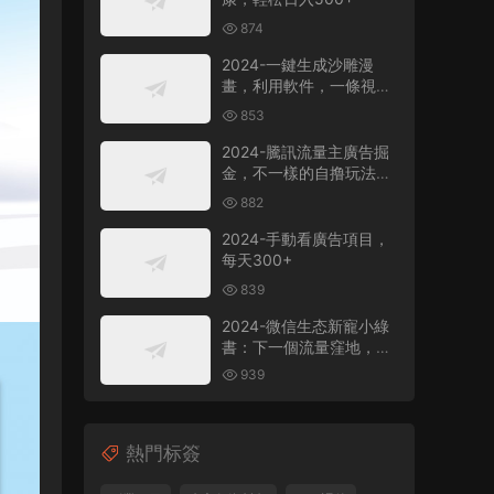
874
2024-一鍵生成沙雕漫
畫，利用軟件，一條視頻
播放12W+，單日變現
853
1000+
2024-騰訊流量主廣告掘
金，不一樣的自撸玩法，
日賺500-1000+，無設備
882
要求
2024-手動看廣告項目，
每天300+
839
2024-微信生态新寵小綠
書：下一個流量窪地，粉
絲質量超高，日引
939
500+精準創業粉，
熱門标簽