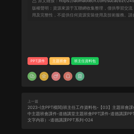
原文鏈接：
https://laomaotech.com/sucai/bzr/24
版權聲明：資源來源于互聯網收集整理，僅供學習交流
用及完整性，不提供任何資源安裝使用及技術服務。請
PPT課件
主題班會
班主任資料包
上一篇
2023-(含PPT模闆)班主任工作資料包-【03】主題班會課
中主題班會課件-道德講堂主題班會PPT課件-道德講課PP
文字内容）-道德講課PPT系列-024