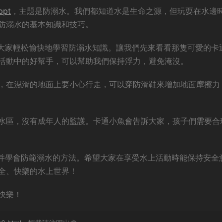
ppt
，主題是防溺水。我們都知道水是生命之源，但玩耍在水邊
防溺水的基本知識和技巧。
讓大家輕松愉快地學習防溺水知識。讓我們先來看看那隻可愛的卡
活動中的好幫手，可以幫助我們保持浮力，避免淹沒。
，在濕滑的地面上要小心行走，可以穿防滑鞋來增加地面摩擦力
水區，沒有成年人的監護。卡通小魚會告訴大家，孩子們需要合
，并學會防範溺水的方法。希望大家在享受水上活動時能保持安全
全、快樂的水上世界！
快樂！