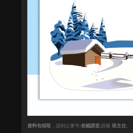
資料包領取
，請到公衆号:
老貓課堂
,回複
班主任
。