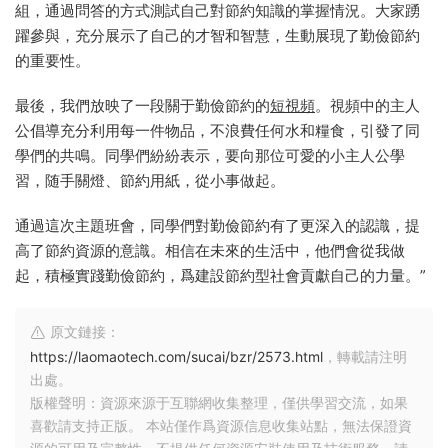
組，通過問答的方式測試自己對節約知識的掌握情況。大家踴
躍參與，充分展示了自己的才智和智慧，生動展現了勤儉節約
的重要性。
最後，我們放映了一段關于勤儉節約的
短視頻
。視頻中的主人
公倡導充分利用每一件物品，不浪費任何水和糧食，引發了同
學們的共鳴。同學們紛紛表示，要向那位可愛的小主人公學
習，随手關燈、節約用紙，從小事做起。
通過這次主題班會，同學們對勤儉節約有了更深入的認識，提
高了節約資源的意識。相信在未來的生活中，他們會從我做
起，積極實踐勤儉節約，爲建設節約型社會貢獻自己的力量。”
原文鏈接：
https://laomaotech.com/sucai/bzr/2573.html
，轉載請注明
出處。
版權聲明：資源來源于互聯網收集整理，僅供學習交流，如果
喜歡請支持正版。 本站僅作爲資源信息收集站點，無法保證資