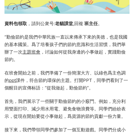
資料包領取
，請到公衆号:
老貓課堂
,回複
班主任
。
“勤儉節約是我們中華民族一直以來傳承下來的美德，也是我國
的基本國策。爲了培養孩子們的節約意識和生活習慣，我們舉
辦了一次
主題班會
，讨論如何從我身邊的小事做起，實踐勤儉
節約。
在班會開始之前，我們準備了一份簡潔大方、以綠色爲主色調
的
ppt
課件，符合節約環保的主題。打開PPT，同學們看到了一
個醒目的宣傳标語：“從我做起，勤儉節約”。
首先，我們展示了一些關于勤儉節約的小竅門。例如，充分利
用雙面打印、減少用水用電、避免食物浪費等。同學們紛紛表
示，從現在開始要從小事做起，爲資源的節約貢獻一份力量。
接下來，我們帶領同學們參加了一個互動遊戲。同學們分成小