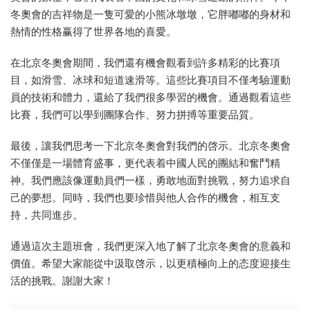
冬奧會的吉祥物是一隻可愛的小熊冰墩墩，它胖嘟嘟的身材和
熱情的性格赢得了世界各地的喜愛。
在北京冬奧會期間，我們還有機會觀看到許多精彩的比賽項
目，如滑雪、冰球和短道速滑等。這些比賽項目不僅考驗運動
員的技術和體力，還給了我們很多學習的機會。通過觀看這些
比賽，我們可以學到團隊合作、努力拼搏等重要品質。
最後，讓我們思考一下北京冬奧會對我們的啓示。北京冬奧會
不僅僅是一場體育盛事，更代表着中國人民的團結和奮鬥精
神。我們應該像運動員們一樣，勇敢地面對挑戰，努力追求自
己的夢想。同時，我們也要珍惜與他人合作的機會，相互支
持，共同進步。
通過這次主題班會，我們更深入地了解了北京冬奧會的意義和
價值。希望大家能從中汲取啓示，以更積極向上的态度迎接生
活的挑戰。謝謝大家！