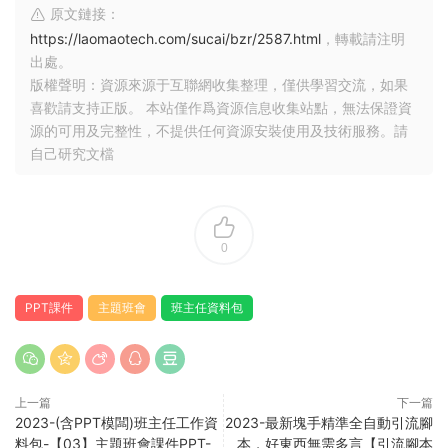
原文鏈接：
https://laomaotech.com/sucai/bzr/2587.html
，轉載請注明
出處。
版權聲明：資源來源于互聯網收集整理，僅供學習交流，如果
喜歡請支持正版。 本站僅作爲資源信息收集站點，無法保證資
源的可用及完整性，不提供任何資源安裝使用及技術服務。請
自己研究文檔
0
PPT課件
主題班會
班主任資料包
上一篇
下一篇
2023-(含PPT模闆)班主任工作資
2023-最新塊手精準全自動引流腳
料包-【03】主題班會課件PPT-
本，好東西無需多言【引流腳本