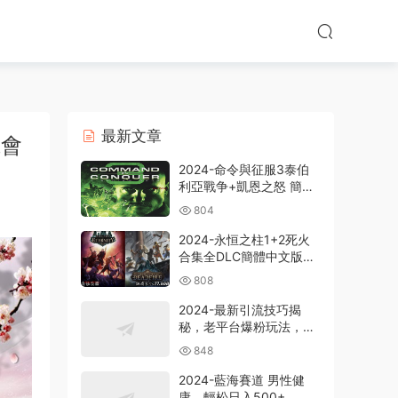
最新文章
班會
2024-命令與征服3泰伯
利亞戰争+凱恩之怒 簡體
中文版電腦PC單機RPG遊
804
戲即時戰略+支持
win7/win8/win10/win11
2024-永恒之柱1+2死火
合集全DLC簡體中文版電
腦PC單機RPG遊戲
808
2024-最新引流技巧揭
秘，老平台爆粉玩法，單
人單号日引300+創業
848
粉，作品可直接被百度收
錄
2024-藍海賽道 男性健
康，輕松日入500+