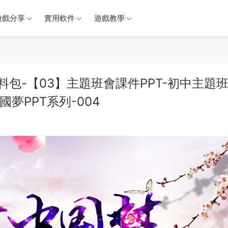
遊戲分享
實用軟件
遊戲教學
資料包-【03】主題班會課件PPT-初中主題
夢PPT系列-004