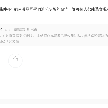
課件PPT能夠激發同學們追求夢想的熱情，讓每個人都能爲實現
60.html
，轉載請注明出處。
，如果喜歡請支持正版。 本站僅作爲資源信息收集站點，無法保證資源的
自己研究文檔
0