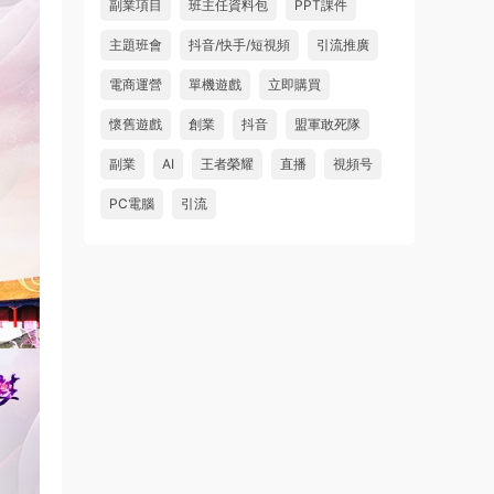
副業項目
班主任資料包
PPT課件
主題班會
抖音/快手/短視頻
引流推廣
電商運營
單機遊戲
立即購買
懷舊遊戲
創業
抖音
盟軍敢死隊
副業
AI
王者榮耀
直播
視頻号
PC電腦
引流