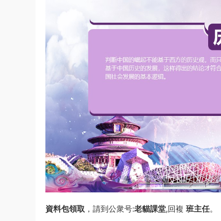
資料包領取
，請到公衆号:
老貓課堂
,回複
班主任
。