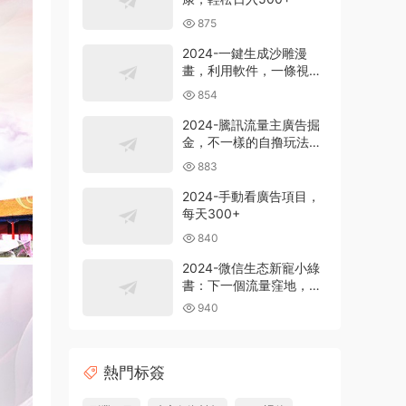
875
2024-一鍵生成沙雕漫
畫，利用軟件，一條視頻
播放12W+，單日變現
854
1000+
2024-騰訊流量主廣告掘
金，不一樣的自撸玩法，
日賺500-1000+，無設備
883
要求
2024-手動看廣告項目，
每天300+
840
2024-微信生态新寵小綠
書：下一個流量窪地，粉
絲質量超高，日引
940
500+精準創業粉，
熱門标簽