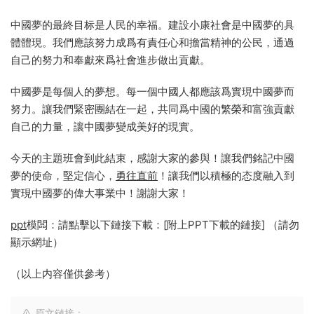
中國夢的最終目标是人民的幸福。建設小康社會是中國夢的具
體體現。我們應該努力成爲有責任心和擔當精神的公民，通過
自己的努力和奉獻來爲社會進步做出貢獻。
中國夢是每個人的夢想。每一個中國人都應該爲實現中國夢而
努力。讓我們緊密團結在一起，共同爲中國的繁榮和富強貢獻
自己的力量，讓中國夢變成美好的現實。
今天的主題班會到此結束，感謝大家的參與！讓我們銘記中國
夢的使命，堅定信心，
勇往直前
！讓我們以積極的态度融入到
實現中國夢的偉大事業中！謝謝大家！
ppt
模闆：請點擊以下鏈接下載：[附上PPT下載的鏈接] （請勿
顯示網址）
（以上内容僅供參考）
原文鏈接：