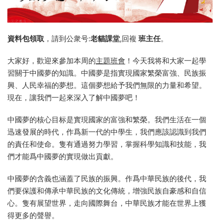
資料包領取
，請到公衆号:
老貓課堂
,回複
班主任
。
大家好，歡迎來參加本周的
主題班會
！今天我将和大家一起學
習關于中國夢的知識。中國夢是指實現國家繁榮富強、民族振
興、人民幸福的夢想。這個夢想給予我們無限的力量和希望。
現在，讓我們一起來深入了解中國夢吧！
中國夢的核心目标是實現國家的富強和繁榮。我們生活在一個
迅速發展的時代，作爲新一代的中學生，我們應該認識到我們
的責任和使命。隻有通過努力學習，掌握科學知識和技能，我
們才能爲中國夢的實現做出貢獻。
中國夢的含義也涵蓋了民族的振興。作爲中華民族的後代，我
們要保護和傳承中華民族的文化傳統，增強民族自豪感和自信
心。隻有展望世界，走向國際舞台，中華民族才能在世界上獲
得更多的聲譽。