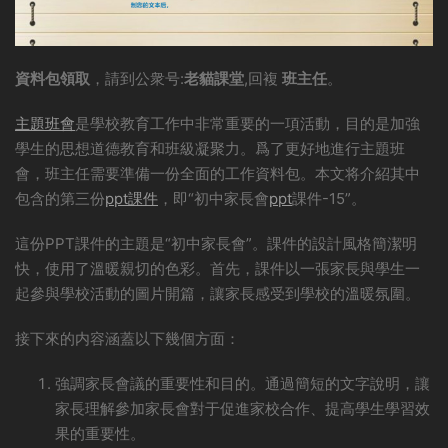
資料包領取
，請到公衆号:
老貓課堂
,回複
班主任
。
主題班會
是學校教育工作中非常重要的一項活動，目的是加強
學生的思想道德教育和班級凝聚力。爲了更好地進行主題班
會，班主任需要準備一份全面的工作資料包。本文将介紹其中
包含的第三份
ppt課件
，即“初中家長會
ppt
課件-15”。
這份PPT課件的主題是“初中家長會”。課件的設計風格簡潔明
快，使用了溫暖親切的色彩。首先，課件以一張家長與學生一
起參與學校活動的圖片開篇，讓家長感受到學校的溫暖氛圍。
接下來的内容涵蓋以下幾個方面：
強調家長會議的重要性和目的。通過簡短的文字說明，讓
家長理解參加家長會對于促進家校合作、提高學生學習效
果的重要性。