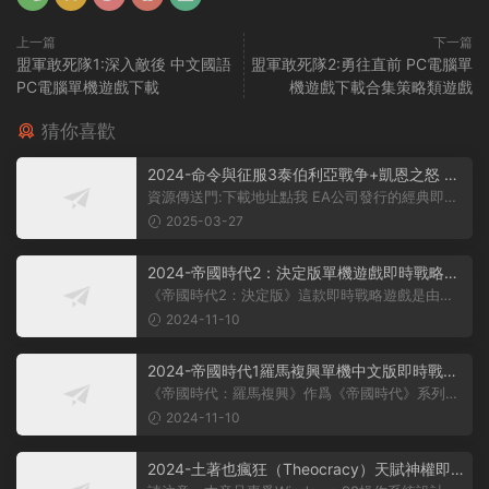
上一篇
下一篇
盟軍敢死隊1:深入敵後 中文國語
盟軍敢死隊2:勇往直前 PC電腦單
PC電腦單機遊戲下載
機遊戲下載合集策略類遊戲
猜你喜歡
2024-命令與征服3泰伯利亞戰争+凱恩之怒 簡
體中文版電腦PC單機RPG遊戲即時戰略+支持
資源傳送門:下載地址點我 EA公司發行的經典即時
win7/win8/win10/win11
戰略遊戲《命令與征服》系列中，...
2025-03-27
2024-帝國時代2：決定版單機遊戲即時戰略型
遊戲百度雲下載
《帝國時代2：決定版》這款即時戰略遊戲是由
World's Edge、Forgotten Empires、Tan...
2024-11-10
2024-帝國時代1羅馬複興單機中文版即時戰略
型遊戲百度雲下載
《帝國時代：羅馬複興》作爲《帝國時代》系列的
擴展作品，讓玩家有機會扮演古羅馬...
2024-11-10
2024-土著也瘋狂（Theocracy）天賦神權即