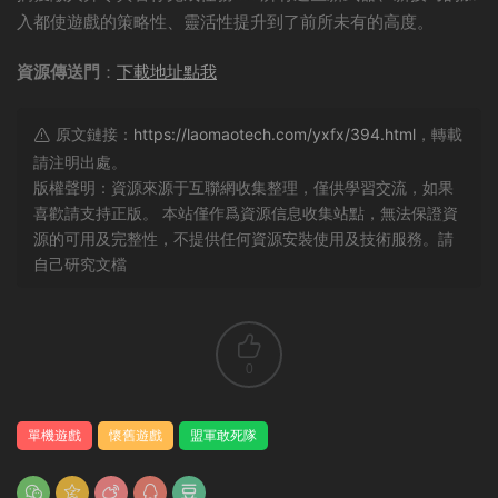
入都使遊戲的策略性、靈活性提升到了前所未有的高度。
資源傳送門
：
下載地址點我
原文鏈接：
https://laomaotech.com/yxfx/394.html
，轉載
請注明出處。
版權聲明：資源來源于互聯網收集整理，僅供學習交流，如果
喜歡請支持正版。 本站僅作爲資源信息收集站點，無法保證資
源的可用及完整性，不提供任何資源安裝使用及技術服務。請
自己研究文檔
0
單機遊戲
懷舊遊戲
盟軍敢死隊