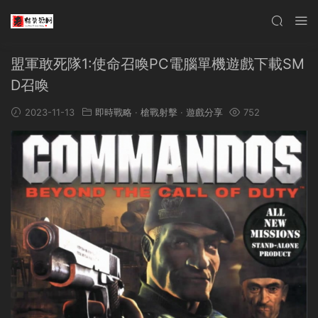
盟軍敢死隊1:使命召喚PC電腦單機遊戲下載SM
D召喚
2023-11-13
即時戰略
·
槍戰射擊
·
遊戲分享
752