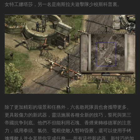
女特工娜塔莎，另一名是南斯拉夫遊擊隊少校斯科普裏。
除了更加精彩的場景和任務外，六名敢死隊員也會攜帶更多、
更具殺傷力的新武器，靈活施展各種全新的技巧，誓死與第三
帝國抗争到底。他們不但能利用石塊、香煙來轉移德軍的注意
力，或用拳頭、氯仿、電棍使敵人暫時昏厥，還可以使用手铐
擒獲敵人并令其替你完成任務……所有這些新武器、新技巧的加