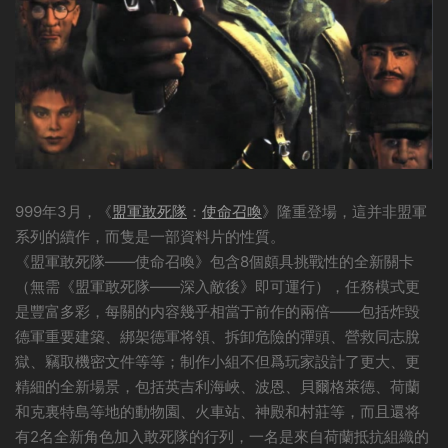
999年3月，《
盟軍敢死隊
：
使命召喚
》隆重登場，這并非盟軍
系列的續作，而隻是一部資料片的性質。
《盟軍敢死隊——使命召喚》包含8個頗具挑戰性的全新關卡
（無需《盟軍敢死隊——深入敵後》即可運行），任務模式更
是豐富多彩，每關的内容幾乎相當于前作的兩倍——包括炸毀
德軍重要建築、綁架德軍将領、拆卸危險的彈頭、營救同志脫
獄、竊取機密文件等等；制作小組不但爲玩家設計了更大、更
精細的全新場景，包括英吉利海峽、波恩、貝爾格萊德、荷蘭
和克裏特島等地的動物園、火車站、神殿和村莊等，而且還将
有2名全新角色加入敢死隊的行列，一名是來自荷蘭抵抗組織的